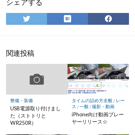
シェアする
は
Twitter
Face
て
で
で
な
シ
シ
ブ
ェ
ェ
ッ
ア
ア
関連投稿
ク
マ
ー
ク
に
保
存
整備・装備
タイムの詰め方全般
/
レー
ス
/
一般
/
撮影・動画
USB電源取り付けまし
iPhone向け動画プレー
た（ストトリと
ヤーリリース☆
WR250R）