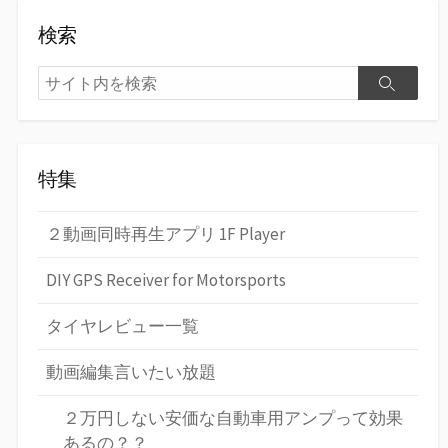
検索
検
検
索
索
特集
２動画同時再生アプリ 1F Player
DIY GPS Receiver for Motorsports
タイヤレビュー一覧
動画編集言いたい放題
２万円しない安価な自動車用アンプって効果
あるの？？