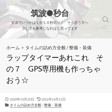
コ
ン
筑波●秒台
テ
検
筑波でいつかは１分１０秒切り！ そう思う方へ
ン
索
少しでも参考になればと思ってます
ツ
切
り
へ
替
ホーム
>
タイムの詰め方全般
/
整備・装備
ス
え
キ
ラップタイマーあれこれ そ
ッ
の７ GPS専用機も作っちゃ
プ
おう☆
公
最
2020年10月25日
2021年10月12日
開
カ
終
タイムの詰め方全般
/
整備・装備
日
テ
更