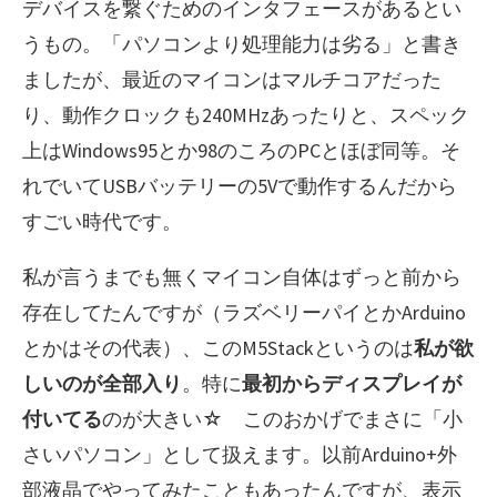
デバイスを繋ぐためのインタフェースがあるとい
うもの。「パソコンより処理能力は劣る」と書き
ましたが、最近のマイコンはマルチコアだった
り、動作クロックも240MHzあったりと、スペック
上はWindows95とか98のころのPCとほぼ同等。そ
れでいてUSBバッテリーの5Vで動作するんだから
すごい時代です。
私が言うまでも無くマイコン自体はずっと前から
存在してたんですが（ラズベリーパイとかArduino
とかはその代表）、このM5Stackというのは
私が欲
しいのが全部入り
。特に
最初からディスプレイが
付いてる
のが大きい☆ このおかげでまさに「小
さいパソコン」として扱えます。以前Arduino+外
部液晶でやってみたこともあったんですが、表示