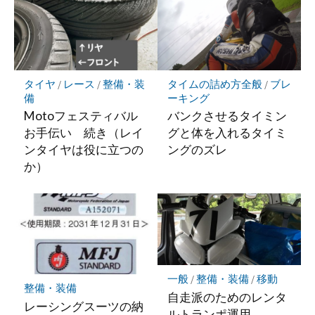
タイヤ
/
レース
/
整備・装
タイムの詰め方全般
/
ブレ
備
ーキング
Motoフェスティバル
バンクさせるタイミン
お手伝い 続き（レイ
グと体を入れるタイミ
ンタイヤは役に立つの
ングのズレ
か）
一般
/
整備・装備
/
移動
整備・装備
自走派のためのレンタ
レーシングスーツの納
ルトランポ運用