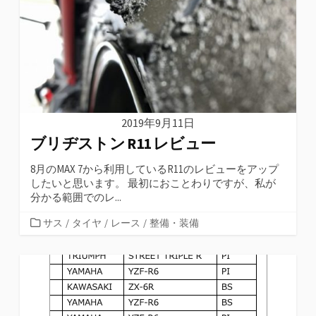
ー
2019年9月11日
ブリヂストン R11 レビュー
8月のMAX 7から利用しているR11のレビューをアップ
したいと思います。 最初におことわりですが、私が
分かる範囲でのレ...
カ
サス
/
タイヤ
/
レース
/
整備・装備
テ
ゴ
リ
ー