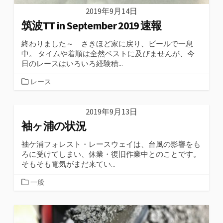
2019年9月14日
筑波TT in September 2019 速報
終わりました～ さきほど家に戻り、ビールで一息
中。 タイムや着順は全然ベストに及びませんが、今
日のレースはいろいろ経験積...
カ
レース
テ
ゴ
2019年9月13日
リ
袖ヶ浦の状況
ー
袖ケ浦フォレスト・レースウェイは、台風の影響をも
ろに受けてしまい、休業・復旧作業中とのことです。
そもそも電気がまだ来てい...
カ
一般
テ
ゴ
リ