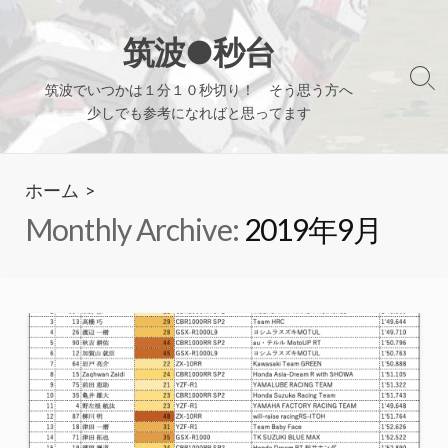
コ
ン
筑波●秒台
テ
検
筑波でいつかは１分１０秒切り！ そう思う方へ
ン
索
少しでも参考になればと思ってます
ツ
切
り
へ
替
ホーム
>
ス
え
キ
Monthly Archive:
2019年9月
ッ
プ