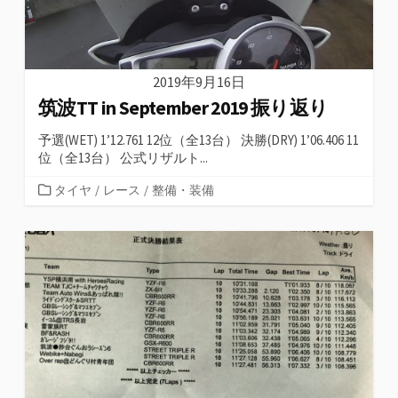
2019年9月16日
筑波TT in September 2019 振り返り
予選(WET) 1’12.761 12位（全13台） 決勝(DRY) 1’06.406 11
位（全13台） 公式リザルト...
カ
タイヤ
/
レース
/
整備・装備
テ
ゴ
リ
ー