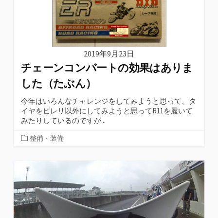
2019年9月23日
チェーンコンバートの効果はありま
した（たぶん）
今年はいろんなチャレンジをしてみようと思って、タ
イヤをピレリ以外にしてみようと思ってR11を履いて
みたりしているのですが...
カ
整備・装備
テ
ゴ
リ
ー