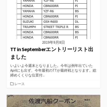
2019年9月8日
TT in Septemberエントリーリスト出
ました
いよいよ今週末となりました。今年は例年出ていた
Aprilにも出ず、今年最初のTTが最終戦となります。総
締めくくりな位置付...
カ
レース
テ
ゴ
リ
ー