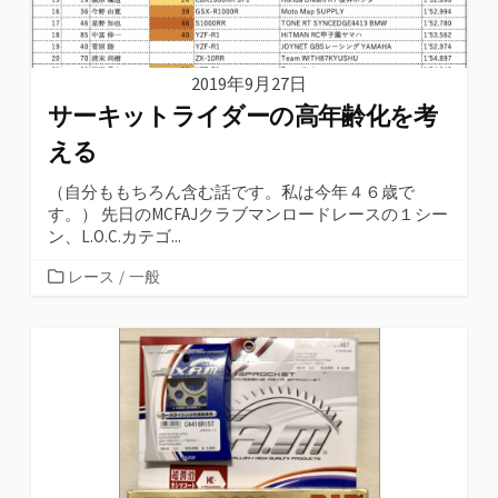
2019年9月27日
サーキットライダーの高年齢化を考
える
（自分ももちろん含む話です。私は今年４６歳で
す。） 先日のMCFAJクラブマンロードレースの１シー
ン、L.O.C.カテゴ...
カ
レース
/
一般
テ
ゴ
リ
ー