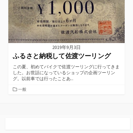
2019年9月3日
ふるさと納税して佐渡ツーリング
この夏、初めてバイクで佐渡ツーリングに行ってきま
した。お世話になっているショップの企画ツーリン
グ。以前車では行ったことあ...
カ
一般
テ
ゴ
リ
ー