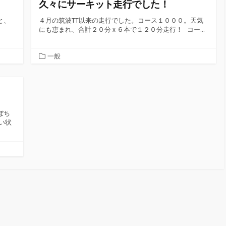
久々にサーキット走行でした！
と、
４月の筑波TT以来の走行でした。コース１０００。天気
にも恵まれ、合計２０分 x ６本で１２０分走行！ コー...
カ
一般
テ
ゴ
リ
ー
ぼち
ない状