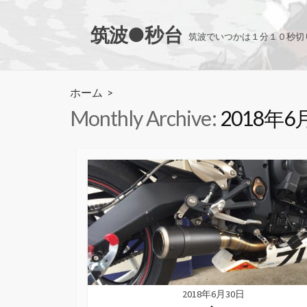
コ
ン
筑波●秒台
筑波でいつかは１分１０秒切
テ
ン
ツ
ホーム
>
へ
Monthly Archive:
2018年6
ス
キ
ッ
プ
2018年6月30日