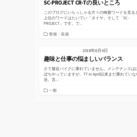
SC-PROJECT CR-Tの良いところ
このブログにいらっしゃる方々の検索ワードを見る
上位のワードはたいてい「タイヤ」そして「SC-
PROJECT」です。で...
カ
整備・装備
テ
ゴ
2018年6月4日
リ
趣味と仕事の悩ましいバランス
ー
さて最近バイクに乗れていません。メンテナンスは
ぼちやっていますが、TT in April以来まだ乗れてい
況。言...
カ
一般
テ
ゴ
リ
ー