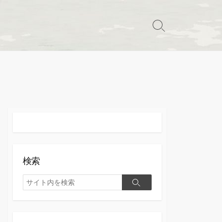
検
索
切
り
替
え
検索
検
検
索
索