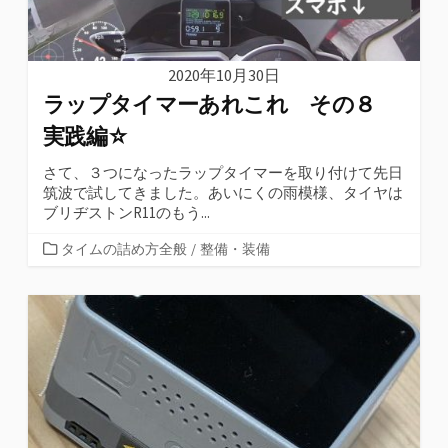
2020年10月30日
ラップタイマーあれこれ その８
実践編☆
さて、３つになったラップタイマーを取り付けて先日
筑波で試してきました。あいにくの雨模様、タイヤは
ブリヂストンR11のもう...
カ
タイムの詰め方全般
/
整備・装備
テ
ゴ
リ
ー