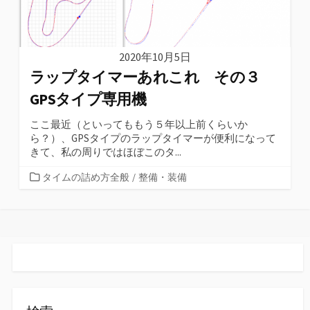
2020年10月5日
ラップタイマーあれこれ その３
GPSタイプ専用機
ここ最近（といってももう５年以上前くらいか
ら？）、GPSタイプのラップタイマーが便利になって
きて、私の周りではほぼこのタ...
カ
タイムの詰め方全般
/
整備・装備
テ
ゴ
リ
ー