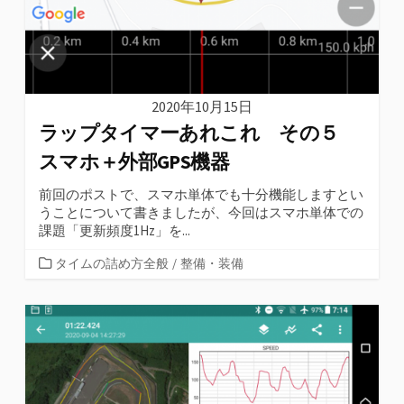
2020年10月15日
ラップタイマーあれこれ その５
スマホ＋外部GPS機器
前回のポストで、スマホ単体でも十分機能しますとい
うことについて書きましたが、今回はスマホ単体での
課題「更新頻度1Hz」を...
カ
タイムの詰め方全般
/
整備・装備
テ
ゴ
リ
ー