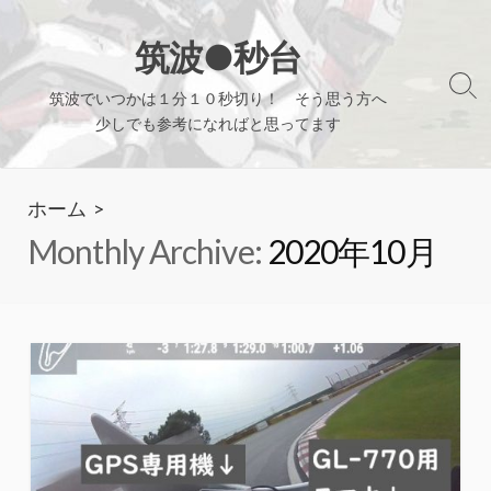
コ
ン
筑波●秒台
テ
検
筑波でいつかは１分１０秒切り！ そう思う方へ
ン
索
少しでも参考になればと思ってます
ツ
切
り
へ
替
ホーム
>
ス
え
キ
Monthly Archive:
2020年10月
ッ
プ