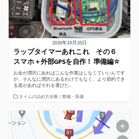
2020年10月20日
ラップタイマーあれこれ その６
スマホ＋外部GPSを自作！ 準備編☆
お金が潤沢にあればこんな作業はしなくていいんです
が、そんなに潤沢にあるわけでもなく、より節約でき
る道があればそれを選びた...
カ
タイムの詰め方全般
/
整備・装備
テ
ゴ
リ
ー