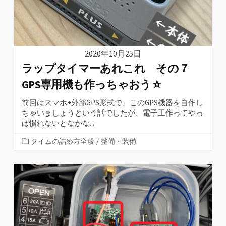
2020年10月25日
ラップタイマーあれこれ その７
GPS専用機も作っちゃおう☆
前回はスマホ+外部GPS形式で、このGPS機器を自作し
ちゃいましょうという話でしたが、電子工作ってやっ
ぱ慣れないとなかな...
カ
タイムの詰め方全般
/
整備・装備
テ
ゴ
リ
ー