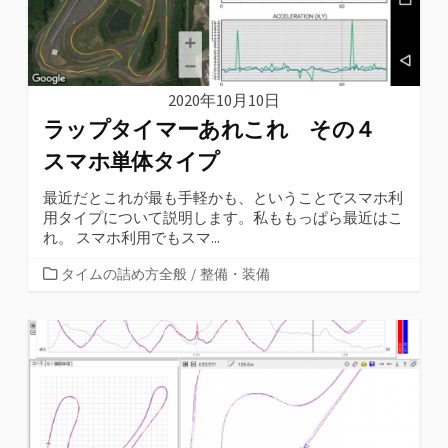
2020年10月10日
ラップタイマーあれこれ その４
スマホ単体タイプ
最近だとこれが最も手軽かも、ということでスマホ利
用タイプについて説明します。私ももっぱら最近はこ
れ。 スマホ利用でもスマ...
カ
タイムの詰め方全般
/
整備・装備
テ
ゴ
リ
ー