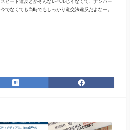
 スピード違反とかそんなレベルじゃなくて、ナンバー
、今でなくても当時でもしっかり道交法違反だよなー。
は
Facebook
て
で
な
シ
ブ
ェ
ッ
ア
ク
マ