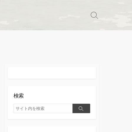
検
索
切
り
替
え
検索
検
検
索
索