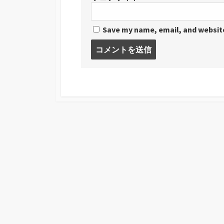
Save my name, email, and website
コ
メ
ン
ト
す
る