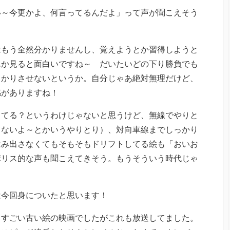
い～今更かよ、何言ってるんだよ」って声が聞こえそう
！
はもう全然分かりませんし、覚えようとか習得しようと
んか見ると面白いですね～ だいたいどの下り勝負でも
っかりさせないというか。自分じゃあ絶対無理だけど、
感がありますね！
ってる？というわけじゃないと思うけど、無線でやりと
てないよ～とかいうやりとり）、対向車線までしっかり
はみ出さなくてもそもそもドリフトしてる絵も「おいお
ポリス的な声も聞こえてきそう。もうそういう時代じゃ
は今回身についたと思います！
、すごい古い絵の映画でしたがこれも放送してました。