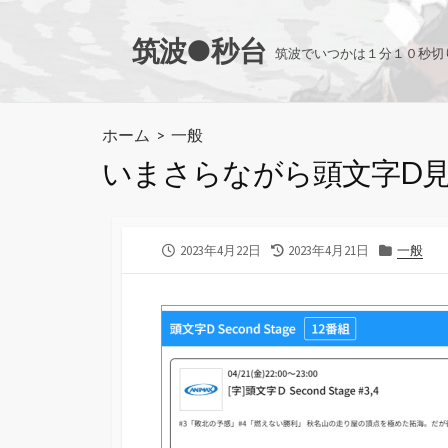
コ
ン
筑波●秒台
筑波でいつかは１分１０秒切
テ
ン
ツ
ホーム
>
一般
へ
いまさらながら頭文字D
ス
キ
ッ
プ
公
最
カ
2023年4月22日
2023年4月21日
一般
開
終
テ
日
更
ゴ
新
リ
日
ー