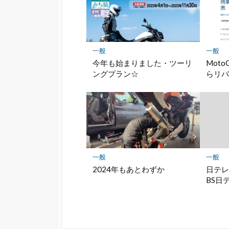
一般
一般
今年も始まりました・ツーリ
Mot
ングプラン☆
らリ
一般
一般
2024年もあとわずか
日テレ
BS日