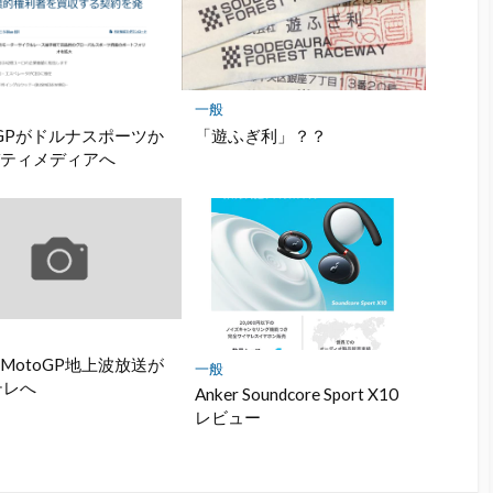
ー
ク
に
保
存
一般
oGPがドルナスポーツか
「遊ふぎ利」？？
バティメディアへ
MotoGP地上波放送が
一般
テレへ
Anker Soundcore Sport X10
レビュー