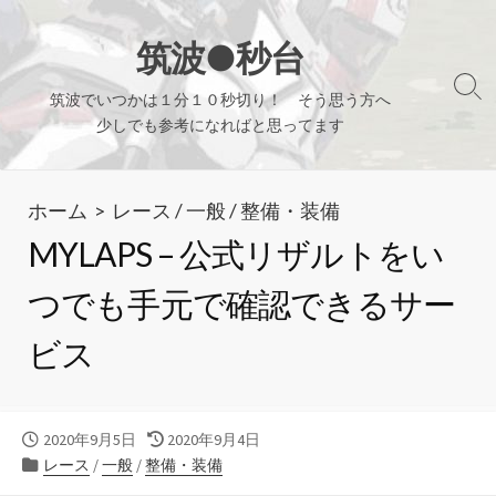
コ
ン
筑波●秒台
テ
検
筑波でいつかは１分１０秒切り！ そう思う方へ
ン
索
少しでも参考になればと思ってます
ツ
切
り
へ
替
ホーム
>
レース
/
一般
/
整備・装備
ス
え
キ
MYLAPS – 公式リザルトをい
ッ
つでも手元で確認できるサー
プ
ビス
公
最
2020年9月5日
2020年9月4日
開
カ
終
レース
/
一般
/
整備・装備
日
テ
更