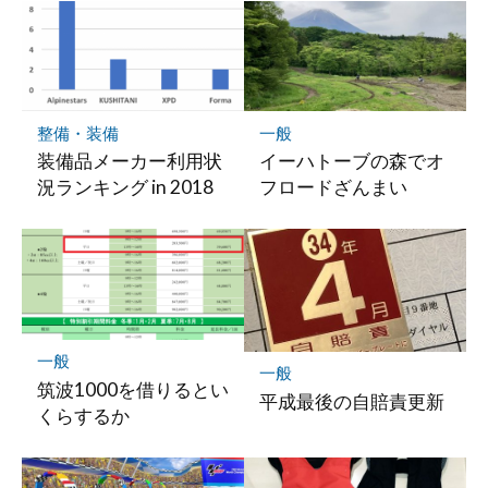
ー
ク
に
保
存
整備・装備
一般
装備品メーカー利用状
イーハトーブの森でオ
況ランキング in 2018
フロードざんまい
一般
一般
筑波1000を借りるとい
平成最後の自賠責更新
くらするか