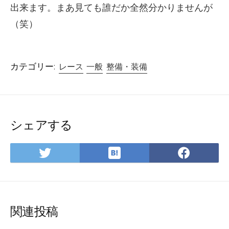
出来ます。まあ見ても誰だか全然分かりませんが
（笑）
カテゴリー:
レース
一般
整備・装備
シェアする
は
Twitter
Face
て
で
で
な
シ
シ
ブ
ェ
ェ
ッ
ア
ア
関連投稿
ク
マ