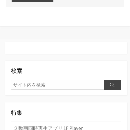
メ
ン
ト
す
る
検索
検
検
索
索
特集
２動画同時再生アプリ 1F Player