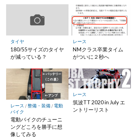
マ
ー
ク
に
保
存
タイヤ
レース
180/55サイズのタイヤ
NMクラス卒業タイム
が減っている？
がついに２秒へ
レース
筑波TT 2020 in July エ
レース
/
整備・装備
/
電動
ントリーリスト
バイク
電動バイクのチューニ
ングどころを勝手に想
像してみる