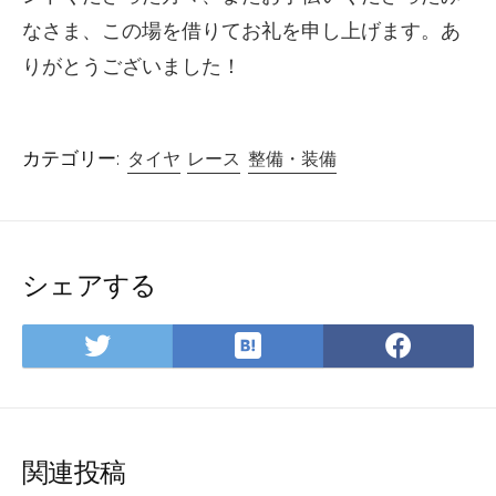
なさま、この場を借りてお礼を申し上げます。あ
りがとうございました！
カテゴリー:
タイヤ
レース
整備・装備
シェアする
は
Twitter
Face
て
で
で
な
シ
シ
ブ
ェ
ェ
ッ
ア
ア
関連投稿
ク