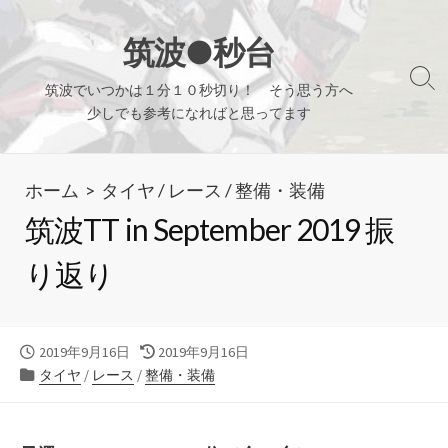
コ
ン
筑波●秒台
テ
検
筑波でいつかは１分１０秒切り！ そう思う方へ
ン
索
少しでも参考になればと思ってます
ツ
切
り
へ
替
ホーム
>
タイヤ
/
レース
/
整備・装備
ス
え
キ
筑波TT in September 2019 振
ッ
り返り
プ
公
最
2019年9月16日
2019年9月16日
開
カ
終
タイヤ
/
レース
/
整備・装備
日
テ
更
ゴ
新
リ
日