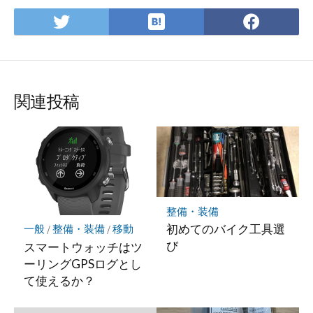
は
Twitter
Face
て
で
で
な
シ
シ
ブ
ェ
ェ
ッ
ア
ア
関連投稿
ク
マ
ー
ク
に
保
存
整備・装備
初めてのバイク工具選
一般
/
整備・装備
/
移動
び
スマートウォッチはツ
ーリングGPSログとし
て使えるか？