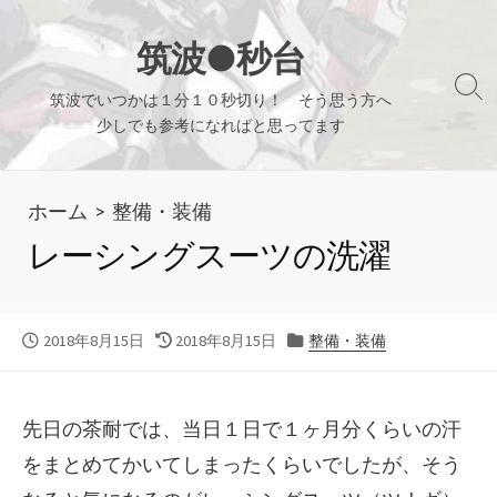
コ
ン
筑波●秒台
テ
検
筑波でいつかは１分１０秒切り！ そう思う方へ
ン
索
少しでも参考になればと思ってます
ツ
切
り
へ
替
ホーム
>
整備・装備
ス
え
キ
レーシングスーツの洗濯
ッ
プ
公
最
カ
2018年8月15日
2018年8月15日
整備・装備
開
終
テ
日
更
ゴ
新
リ
先日の茶耐では、当日１日で１ヶ月分くらいの汗
日
ー
をまとめてかいてしまったくらいでしたが、そう