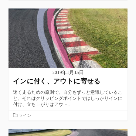
テ
ゴ
リ
ー
2019年1月15日
インに付く、アウトに寄せる
速く走るための原則で、自分もずっと意識しているこ
と、それはクリッピングポイントではしっかりインに
付け、立ち上がりはアウト...
カ
ライン
テ
ゴ