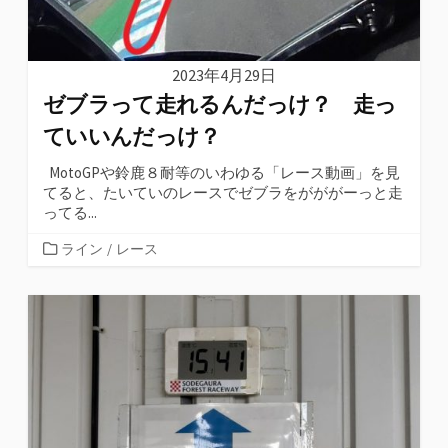
2023年4月29日
ゼブラって走れるんだっけ？ 走っ
ていいんだっけ？
MotoGPや鈴鹿８耐等のいわゆる「レース動画」を見
てると、たいていのレースでゼブラをがががーっと走
ってる...
カ
ライン
/
レース
テ
ゴ
リ
ー