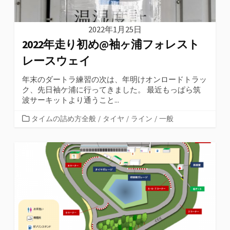
2022年1月25日
2022年走り初め@袖ヶ浦フォレスト
レースウェイ
年末のダートラ練習の次は、年明けオンロードトラッ
ク、先日袖ケ浦に行ってきました。 最近もっぱら筑
波サーキットより通うこと...
カ
タイムの詰め方全般
/
タイヤ
/
ライン
/
一般
テ
ゴ
リ
ー