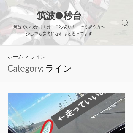
コ
ン
筑波●秒台
テ
検
筑波でいつかは１分１０秒切り！ そう思う方へ
ン
索
少しでも参考になればと思ってます
ツ
切
り
へ
替
ホーム
> ライン
ス
え
キ
Category:
ライン
ッ
プ