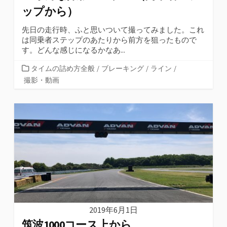
ップから）
先日の走行時、ふと思いついて撮ってみました。これ
は同乗者ステップのあたりから前方を狙ったもので
す。どんな感じになるかなあ...
カ
タイムの詰め方全般
/
ブレーキング
/
ライン
/
テ
撮影・動画
ゴ
リ
ー
2019年6月1日
筑波1000コース上から