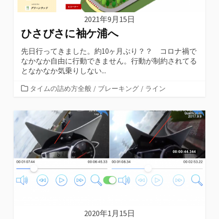
2021年9月15日
ひさびさに袖ケ浦へ
先日行ってきました。約10ヶ月ぶり？？ コロナ禍で
なかなか自由に行動できません。行動が制約されてる
となかなか気乗りしない...
カ
タイムの詰め方全般
/
ブレーキング
/
ライン
テ
ゴ
リ
ー
2020年1月15日