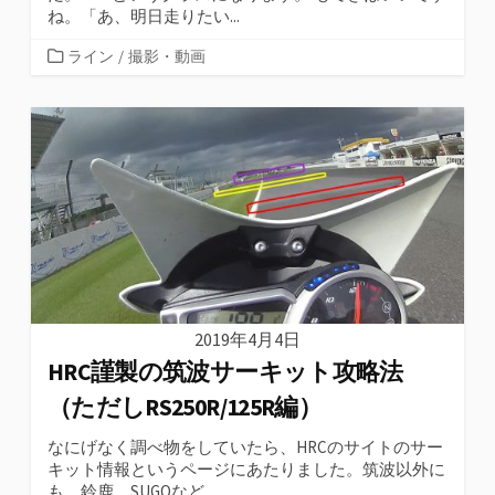
ね。「あ、明日走りたい...
カ
ライン
/
撮影・動画
テ
ゴ
リ
ー
2019年4月4日
HRC謹製の筑波サーキット攻略法
（ただしRS250R/125R編）
なにげなく調べ物をしていたら、HRCのサイトのサー
キット情報というページにあたりました。筑波以外に
も、鈴鹿、SUGOなど...