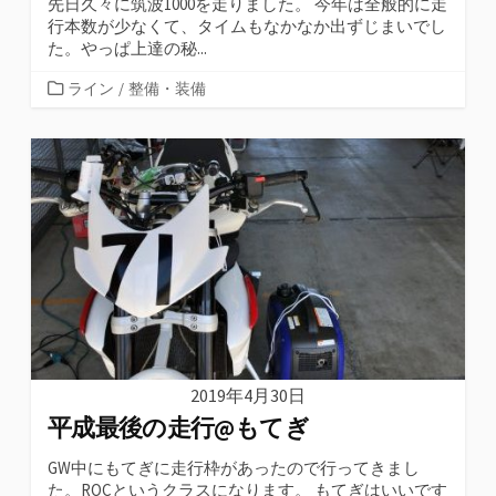
先日久々に筑波1000を走りました。 今年は全般的に走
行本数が少なくて、タイムもなかなか出ずじまいでし
た。やっぱ上達の秘...
カ
ライン
/
整備・装備
テ
ゴ
リ
ー
2019年4月30日
平成最後の走行@もてぎ
GW中にもてぎに走行枠があったので行ってきまし
た。ROCというクラスになります。 もてぎはいいです