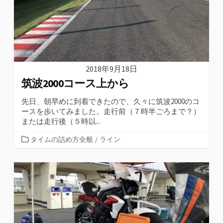
2018年9月18日
筑波2000コース上から
先日、朝早めに到着できたので、久々に筑波2000のコ
ースを歩いてみました。走行前（７時半ごろまで？）
または走行後（５時以...
カ
タイムの詰め方全般
/
ライン
テ
ゴ
リ
ー