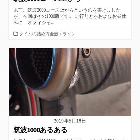
以前、筑波2000コース上からというのを書きました
が、今回はその1000版です。 走行前とかおよびお昼休
みに、オフィシャ...
カ
タイムの詰め方全般
/
ライン
テ
ゴ
リ
ー
2019年5月18日
筑波1000あるある