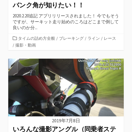
バンク角が知りたい！！
2020.2.20追記 アプリリリースされました！ 今でもそう
ですが、サーキット走り始めのころはどこまで倒して
良いのか分...
カ
タイムの詰め方全般
/
ブレーキング
/
ライン
/
レース
テ
/
撮影・動画
ゴ
リ
ー
2019年7月8日
いろんな撮影アングル（同乗者ステ