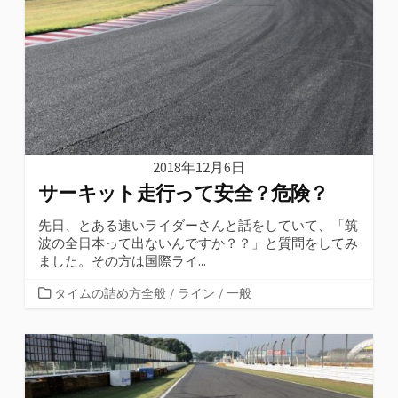
リ
ー
2018年12月6日
サーキット走行って安全？危険？
先日、とある速いライダーさんと話をしていて、「筑
波の全日本って出ないんですか？？」と質問をしてみ
ました。その方は国際ライ...
カ
タイムの詰め方全般
/
ライン
/
一般
テ
ゴ
リ
ー