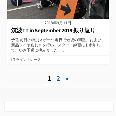
2018年9月11日
筑波TT in September 2019 振り返り
予選 前日の特別スポーツ走行で最後の調整、および
新品タイヤ皮むきを行い、スタート練習にも参加し
て、いざ予選に挑みました。...
カ
ライン
/
レース
テ
ゴ
Posts
1
2
»
リ
ー
pagination