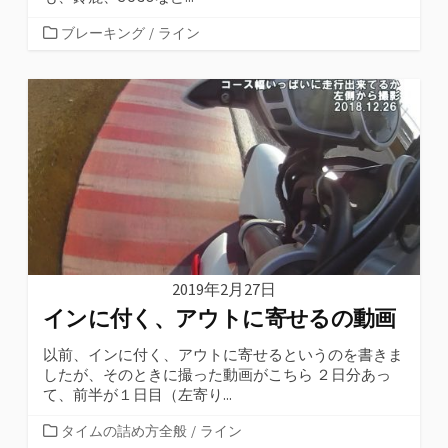
カ
ブレーキング
/
ライン
テ
ゴ
リ
ー
2019年2月27日
インに付く、アウトに寄せるの動画
以前、インに付く、アウトに寄せるというのを書きま
したが、そのときに撮った動画がこちら ２日分あっ
て、前半が１日目（左寄り...
カ
タイムの詰め方全般
/
ライン