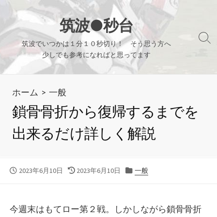
コ
ン
筑波●秒台
テ
検
筑波でいつかは１分１０秒切り！ そう思う方へ
ン
索
少しでも参考になればと思ってます
ツ
切
り
へ
替
ホーム
>
一般
ス
え
キ
鎖骨骨折から復帰するまでを
ッ
出来るだけ詳しく解説
プ
公
最
カ
2023年6月10日
2023年6月10日
一般
開
終
テ
日
更
ゴ
新
リ
今週末はもてロー第２戦。しかしながら鎖骨骨折
日
ー