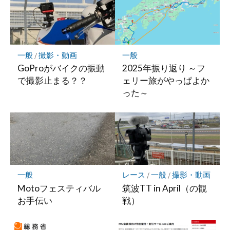
ー
ク
に
保
存
一般
/
撮影・動画
一般
GoProがバイクの振動
2025年振り返り ～フ
で撮影止まる？？
ェリー旅がやっぱよか
った～
一般
レース
/
一般
/
撮影・動画
Motoフェスティバル
筑波TT in April（の観
お手伝い
戦）