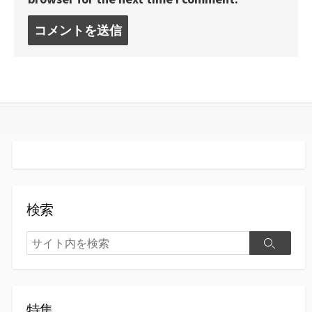
コ
メ
ン
ト
す
る
検索
検
検
索
索
特集