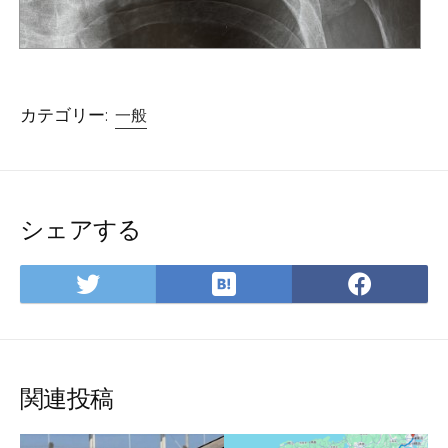
カテゴリー:
一般
シェアする
は
Twitter
Face
て
で
で
な
シ
シ
ブ
ェ
ェ
ッ
ア
ア
関連投稿
ク
マ