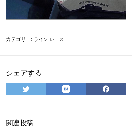
カテゴリー:
ライン
レース
シェアする
は
Twitter
Face
て
で
で
な
シ
シ
ブ
ェ
ェ
ッ
ア
ア
関連投稿
ク
マ