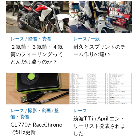
ー
ク
に
保
存
レース
/
整備・装備
レース
/
一般
２気筒・３気筒・４気
耐久とスプリントのチ
筒のフィーリングって
ーム作りの違い
どんだけ違うのか？
レース
/
撮影・動画
/
整
レース
備・装備
筑波TT in April エント
GL-770とRaceChrono
リーリスト発表されま
で5Hz更新
した