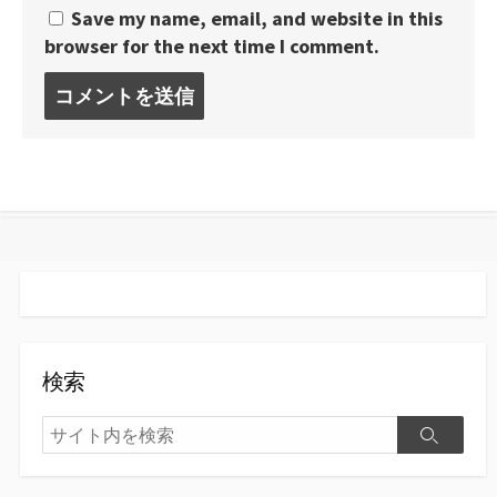
Save my name, email, and website in this
browser for the next time I comment.
コ
メ
ン
ト
す
る
検索
検
検
索
索