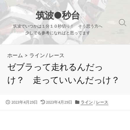
コ
ン
筑波●秒台
テ
検
筑波でいつかは１分１０秒切り！ そう思う方へ
ン
索
少しでも参考になればと思ってます
ツ
切
り
へ
替
ホーム
>
ライン
/
レース
ス
え
キ
ゼブラって走れるんだっ
ッ
け？ 走っていいんだっけ？
プ
公
最
カ
2023年4月29日
2023年4月29日
ライン
/
レース
開
終
テ
日
更
ゴ
新
リ
日
ー