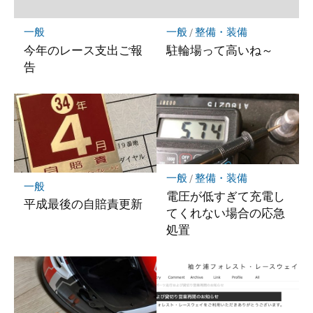
保
存
一般
一般
/
整備・装備
今年のレース支出ご報
駐輪場って高いね～
告
一般
/
整備・装備
一般
電圧が低すぎて充電し
平成最後の自賠責更新
てくれない場合の応急
処置