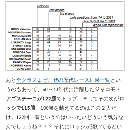
あと
全クラスまぜこぜの歴代レース結果一覧
とい
うのもあって、60～70年代に活躍した
ジャコモ・
アゴスチーニが122勝
でトップ。そしてその次が
ロ
ッシで115勝
。100勝を越えてるのはこの２人だ
け。122回１着というのはいったいどういう気分な
んでしょうね？？？ それにロッシが続いてるとい