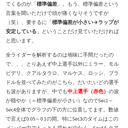
てくるのが「
標準偏差
」。もう、標準偏差という
言葉を聞いただけで頭が痛くなりそうですが
（笑）、要するに「
標準偏差が小さい→ラップが
安定している
」ということだけ見ていただければ
と思います。
全ライダーを解析するのは地味に手間だったの
で、、、とりあえず中上選手以外にミラー、モル
ビデリ、クアルタラロ、マルケス、ロッシ、ブラ
ドルを並べてみたのがこちら。だいたいどの選手
も波がありますが、中でも
中上選手（赤色）
の波
が穏やか（＝標準偏差が小さい）なのでSec1～
Sec4全体でグラフの下の方に位置してます。数値
で言えば0.05～0.1の間。特にSec3のタイムはこの
メンバー中でもっとも揺れが少なく、Sec4もクア