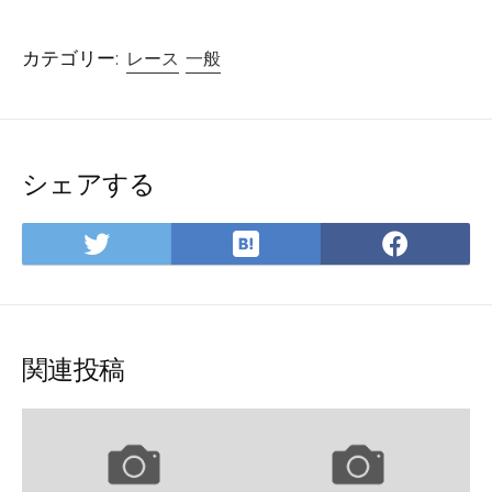
カテゴリー:
レース
一般
シェアする
は
Twitter
Face
て
で
で
な
シ
シ
ブ
ェ
ェ
ッ
ア
ア
関連投稿
ク
マ
ー
ク
に