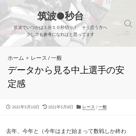
コ
ン
筑波●秒台
テ
検
筑波でいつかは１分１０秒切り！ そう思う方へ
ン
索
少しでも参考になればと思ってます
ツ
切
り
へ
替
ホーム
>
レース
/
一般
ス
え
キ
データから見る中上選手の安
ッ
定感
プ
公
最
カ
2021年5月10日
2021年5月8日
レース
/
一般
開
終
テ
日
更
ゴ
新
リ
去年、今年と（今年はまだ始まって数戦しか終わ
日
ー