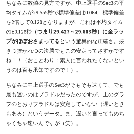
ちなみに数値の見方ですが、中上選手のSec3の平
均タイムが29.555秒で標準偏差は0.064。標準偏差
を2倍して0.128となりますが、これは平均タイム
の±0.128秒
（つまり29.427～29.683秒）に全ラッ
プがほぼおさまってる
という驚異的な正確さ。抜
きつ抜かれつの決勝でもこの安定ってさすがです
ね！！（おことわり：素人に言われたくないとい
うのは百も承知ですので！）。
ちなみに中上選手のSec3がそもそも速くて、でも
最も速いのはブラドルだったのですが、上のグラ
フのとおりブラドルは安定していない（遅いとき
もある）というデータ。ま、遅いと言ってもめち
ゃくちゃ速いんですが（笑）。