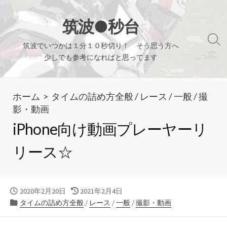
コ
ン
筑波●秒台
テ
検
筑波でいつかは１分１０秒切り！ そう思う方へ
ン
索
少しでも参考になればと思ってます
ツ
切
り
へ
替
ホーム
>
タイムの詰め方全般
/
レース
/
一般
/
撮
ス
え
影・動画
キ
iPhone向け動画プレーヤーリ
ッ
プ
リース☆
公
最
2020年2月20日
2021年2月4日
開
カ
終
タイムの詰め方全般
/
レース
/
一般
/
撮影・動画
日
テ
更
ゴ
新