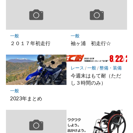
ー
ク
に
保
存
一般
一般
２０１７年初走行
袖ヶ浦 初走行☆
レース
/
一般
/
整備・装備
今週末はもて耐（ただ
し３時間のみ）
一般
2023年まとめ