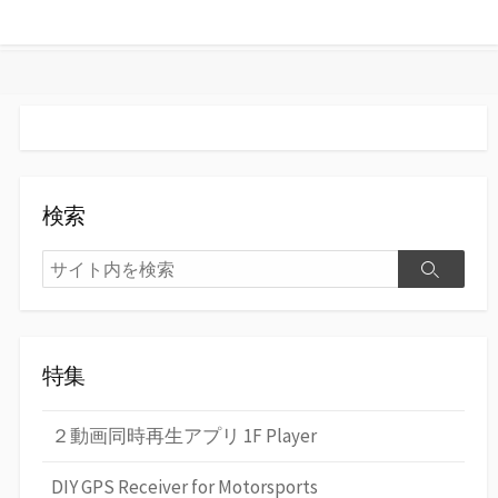
ト
す
る
検索
検
検
索
索
特集
２動画同時再生アプリ 1F Player
DIY GPS Receiver for Motorsports