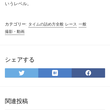
いうレベル。
カテゴリー:
タイムの詰め方全般
レース
一般
撮影・動画
シェアする
は
Twitter
Face
て
で
で
な
シ
シ
ブ
ェ
ェ
ッ
ア
ア
関連投稿
ク
マ