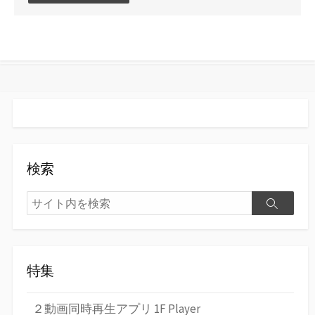
ン
ト
す
る
検索
検
検
索
索
特集
２動画同時再生アプリ 1F Player