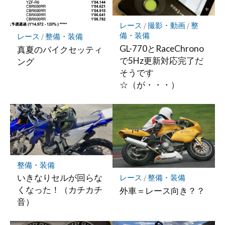
保
存
レース
/
撮影・動画
/
整
備・装備
レース
/
整備・装備
GL-770とRaceChrono
真夏のバイクセッティ
で5Hz更新対応完了だ
ング
そうです
☆（が・・・）
整備・装備
いきなりセルが回らな
レース
/
整備・装備
くなった！（カチカチ
外車＝レース向き？？
音）