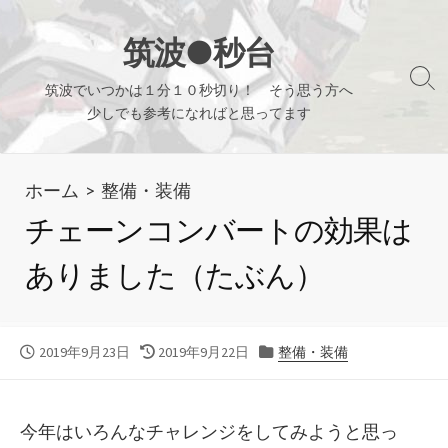
コ
ン
筑波●秒台
テ
検
筑波でいつかは１分１０秒切り！ そう思う方へ
ン
索
少しでも参考になればと思ってます
ツ
切
り
へ
替
ホーム
>
整備・装備
ス
え
キ
チェーンコンバートの効果は
ッ
ありました（たぶん）
プ
公
最
カ
2019年9月23日
2019年9月22日
整備・装備
開
終
テ
日
更
ゴ
新
リ
今年はいろんなチャレンジをしてみようと思っ
日
ー