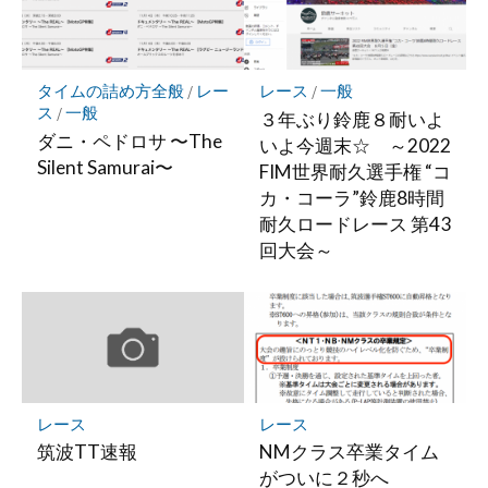
タイムの詰め方全般
/
レー
レース
/
一般
ス
/
一般
３年ぶり鈴鹿８耐いよ
ダニ・ペドロサ 〜The
いよ今週末☆ ～2022
Silent Samurai〜
FIM世界耐久選手権 “コ
カ・コーラ”鈴鹿8時間
耐久ロードレース 第43
回大会～
レース
レース
筑波TT速報
NMクラス卒業タイム
がついに２秒へ