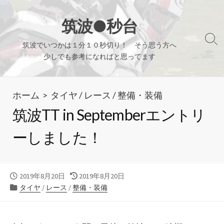
コ
ン
筑波●秒台
テ
検
筑波でいつかは１分１０秒切り！ そう思う方へ
ン
索
少しでも参考になればと思ってます
ツ
切
り
へ
替
ホーム
>
タイヤ
/
レース
/
整備・装備
ス
え
キ
筑波TT in Septemberエントリ
ッ
ーしました！
プ
公
最
2019年8月20日
2019年8月20日
開
カ
終
タイヤ
/
レース
/
整備・装備
日
テ
更
ゴ
新
リ
日