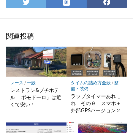
は
Twitter
Face
て
で
で
な
シ
シ
ブ
ェ
ェ
ッ
ア
ア
関連投稿
ク
マ
ー
ク
に
保
存
レース
/
一般
タイムの詰め方全般
/
整
備・装備
レストラン&プチホテ
ラップタイマーあれこ
ル 「ポモドーロ」は近
れ その９ スマホ＋
くて安い！
外部GPSバージョン２