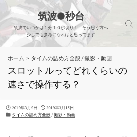
コ
ン
筑波●秒台
テ
検
筑波でいつかは１分１０秒切り！ そう思う方へ
ン
索
少しでも参考になればと思ってます
ツ
切
り
へ
替
ホーム
>
タイムの詰め方全般
/
撮影・動画
ス
え
キ
スロットルってどれくらいの
ッ
速さで操作する？
プ
公
最
2019年3月9日
2019年3月15日
開
カ
終
タイムの詰め方全般
/
撮影・動画
日
テ
更
ゴ
新
リ
日