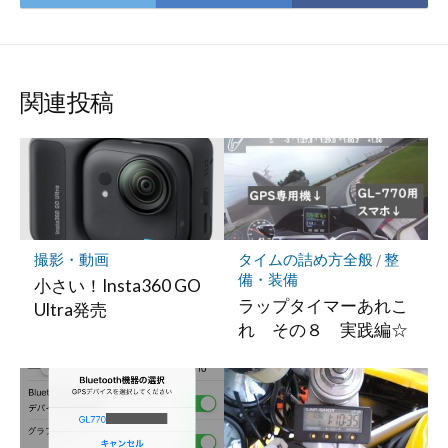
て
で
で
な
シ
シ
ブ
ェ
ェ
ッ
ア
ア
関連投稿
ク
マ
ー
ク
に
保
存
撮影・動画
タイムの詰め方全般
/
整
備・装備
小さい！Insta360 GO
ラップタイマーあれこ
Ultra発売
れ その８ 実践編☆