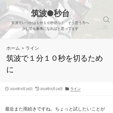
コ
ン
筑波●秒台
テ
検
筑波でいつかは１分１０秒切り！ そう思う方へ
ン
索
少しでも参考になればと思ってます
ツ
切
り
へ
替
ホーム
>
ライン
ス
え
キ
筑波で１分１０秒を切るため
ッ
に
プ
公
最
カ
2016年9月26日
2018年6月24日
ライン
開
終
テ
日
更
ゴ
新
リ
最近また雨続きですね。ちょっと試したいことが
日
ー