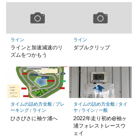
ライン
ライン
ラインと加速減速のリ
ダブルクリップ
ズムをつかもう
タイムの詰め方全般
/
ブレ
タイムの詰め方全般
/
タイ
ーキング
/
ライン
ヤ
/
ライン
/
一般
ひさびさに袖ケ浦へ
2022年走り初め@袖ヶ
浦フォレストレースウ
ェイ