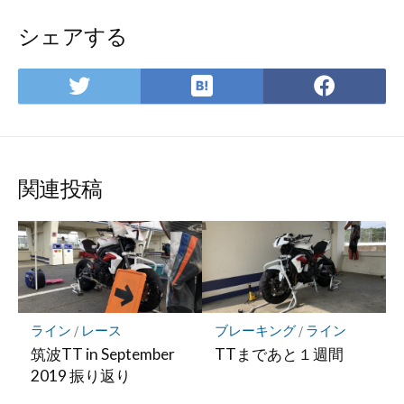
シェアする
は
Twitter
Face
て
で
で
な
シ
シ
ブ
ェ
ェ
ッ
ア
ア
関連投稿
ク
マ
ー
ク
に
保
存
ライン
/
レース
ブレーキング
/
ライン
筑波TT in September
TTまであと１週間
2019 振り返り