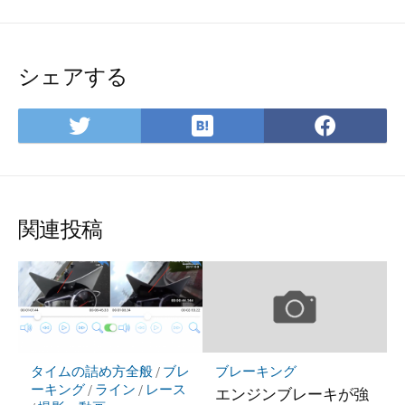
シェアする
は
Twitter
Face
て
で
で
な
シ
シ
ブ
ェ
ェ
ッ
ア
ア
関連投稿
ク
マ
ー
ク
に
保
存
タイムの詰め方全般
/
ブレ
ブレーキング
ーキング
/
ライン
/
レース
エンジンブレーキが強