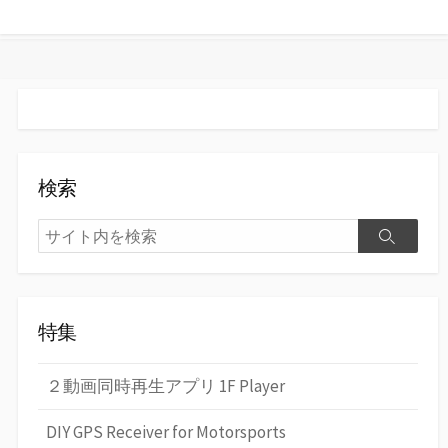
す
る
検索
検
検
索
索
特集
２動画同時再生アプリ 1F Player
DIY GPS Receiver for Motorsports