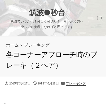
コ
ン
筑波●秒台
テ
検
筑波でいつかは１分１０秒切り！ そう思う方へ
ン
索
少しでも参考になればと思ってます
ツ
切
り
へ
替
ホーム
>
ブレーキング
ス
え
キ
各コーナーアプローチ時のブ
ッ
レーキ（２ヘア）
プ
公
最
カ
2015年3月27日
2018年6月23日
ブレーキング
開
終
テ
日
更
ゴ
新
リ
日
ー