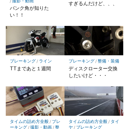
/
撮影・動画
すぎるんだけど、、、
バンク角が知りた
い！！
ブレーキング
/
ライン
ブレーキング
/
整備・装備
TTまであと１週間
ディスクローター交換
したいけど・・・
タイムの詰め方全般
/
ブレ
タイムの詰め方全般
/
タイ
ーキング
/
撮影・動画
/
整
ヤ
/
ブレーキング