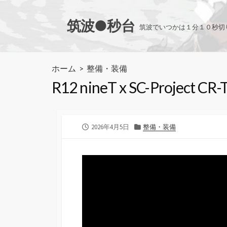
コ
ン
筑波●秒台
筑波でいつかは１分１０秒切
テ
ン
ツ
ホーム
>
整備・装備
へ
R12 nineT x SC-Project 
ス
キ
ッ
プ
公
カ
2026年4月5日
整備・装備
開
テ
日
ゴ
リ
ー