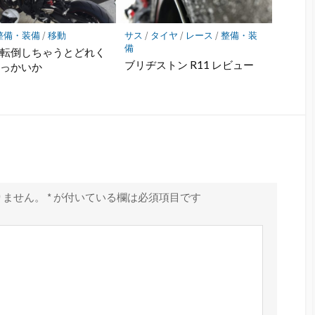
整備・装備
/
移動
サス
/
タイヤ
/
レース
/
整備・装
備
で転倒しちゃうとどれく
ブリヂストン R11 レビュー
やっかいか
りません。
*
が付いている欄は必須項目です