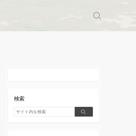
検
索
切
り
替
え
検索
検
検
索
索