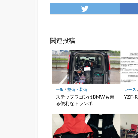
Twitter
で
シ
ェ
ア
関連投稿
一般
/
整備・装備
レース
ステップワゴンはBMWも乗
YZF
る便利なトランポ