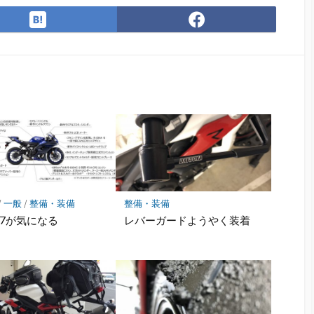
は
Facebook
て
で
な
シ
ブ
ェ
ッ
ア
ク
マ
ー
ク
に
保
存
/
一般
/
整備・装備
整備・装備
-R7が気になる
レバーガードようやく装着