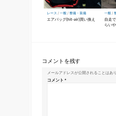
レース
/
一般
/
整備・装備
一般
/
エアバッグ(hit-air)買い換え
自走
らい
コメントを残す
メールアドレスが公開されることはあ
コメント
*