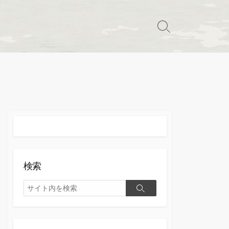
検
索
切
り
替
え
検索
検
検
索
索