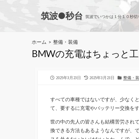
コ
ン
筑波●秒台
筑波でいつかは１分１０秒切
テ
ン
ツ
ホーム
>
整備・装備
へ
BMWの充電はちょっと
ス
キ
ッ
プ
公
最
カ
2025年3月23日
2025年3月23日
整備・
開
終
テ
日
更
ゴ
新
リ
すべての車種ではないですが、少なくとも
日
ー
て、要するに充電やバッテリー交換を
世の中の先人の皆さんも結構苦労され
換できる方法もあるようなんですが、
スを外さないといけないとか。んで、