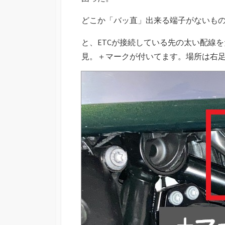
どこか「バッ直」出来る端子がないも
と、ETCが接続している先の太い配線
見。＋マークが付いてます。場所は右