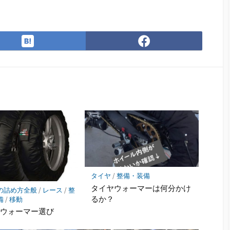
は
Facebook
て
で
な
シ
ブ
ェ
ッ
ア
ク
マ
ー
ク
に
保
存
タイヤ
/
整備・装備
タイヤウォーマーは何分かけ
の詰め方全般
/
レース
/
整
るか？
備
/
移動
ヤウォーマー選び