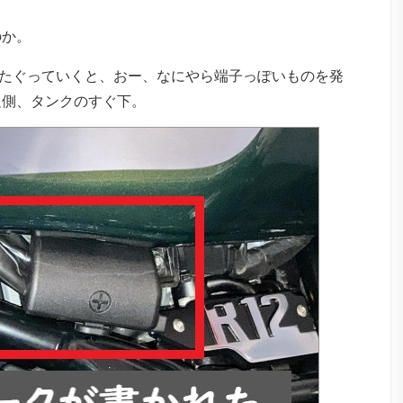
のか。
をたぐっていくと、おー、なにやら端子っぽいものを発
足側、タンクのすぐ下。