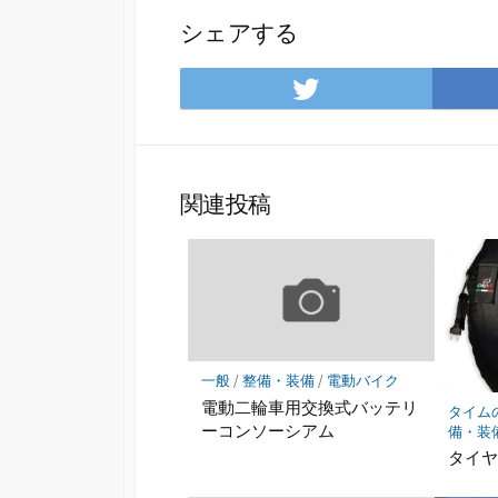
シェアする
Twitter
で
シ
ェ
ア
関連投稿
一般
/
整備・装備
/
電動バイク
電動二輪車用交換式バッテリ
タイム
ーコンソーシアム
備・装
タイ