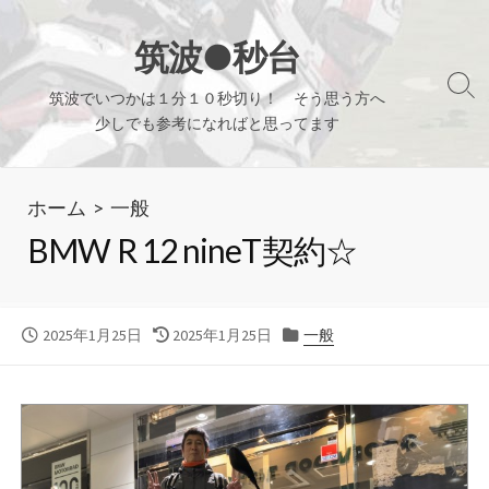
コ
ン
筑波●秒台
テ
検
筑波でいつかは１分１０秒切り！ そう思う方へ
ン
索
少しでも参考になればと思ってます
ツ
切
り
へ
替
ホーム
>
一般
ス
え
キ
BMW R 12 nineT契約☆
ッ
プ
公
最
カ
2025年1月25日
2025年1月25日
一般
開
終
テ
日
更
ゴ
新
リ
日
ー