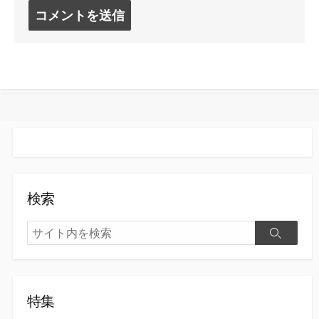
コ
メ
ン
ト
す
る
検索
検
検
索
索
特集