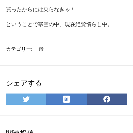
買ったからには乗らなきゃ！
ということで寒空の中、現在絶賛慣らし中。
カテゴリー:
一般
シェアする
は
Twitter
Face
て
で
で
な
シ
シ
ブ
ェ
ェ
ッ
ア
ア