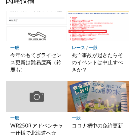
関連投稿
ク
マ
ー
ク
に
保
存
一般
レース
/
一般
今年のもてぎライセン
死亡事故が起きたらそ
ス更新は難易度高（鈴
のイベントは中止すべ
鹿も）
きか？
一般
一般
WR250R アドベンチャ
コロナ禍中の免許更新
ー仕様で北海道へ☆