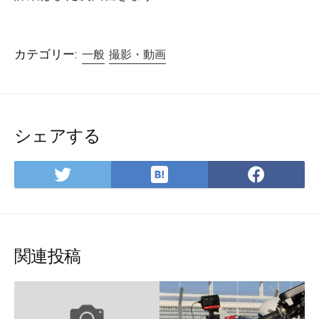
カテゴリー:
一般
撮影・動画
シェアする
は
Twitter
Face
て
で
で
な
シ
シ
ブ
ェ
ェ
ッ
ア
ア
関連投稿
ク
マ
ー
ク