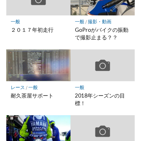
に
保
存
一般
一般
/
撮影・動画
２０１７年初走行
GoProがバイクの振動
で撮影止まる？？
レース
/
一般
一般
耐久茶屋サポート
2018年シーズンの目
標！