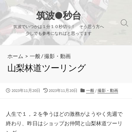
コ
ン
筑波●秒台
テ
検
筑波でいつかは１分１０秒切り！ そう思う方へ
ン
索
少しでも参考になればと思ってます
ツ
切
り
へ
替
ホーム
>
一般
/
撮影・動画
ス
え
キ
山梨林道ツーリング
ッ
プ
公
最
カ
2023年11月20日
2023年11月20日
一般
/
撮影・動画
開
終
テ
日
更
ゴ
新
リ
人生で１，２を争うほどの激務がようやく先週で
日
ー
終わり、昨日はショップお仲間と山梨林道ツーリ