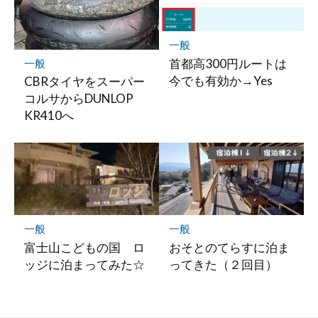
一般
首都高300円ルートは
一般
今でも有効か→Yes
CBRタイヤをスーパー
コルサからDUNLOP
KR410へ
一般
一般
富士山こどもの国 ロ
おそとのてらすに泊ま
ッジに泊まってみた☆
ってきた（２回目）