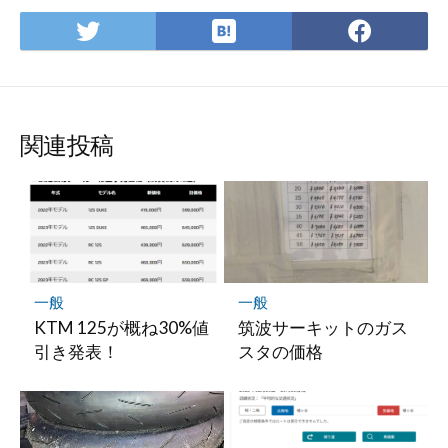
は
Twitter
Face
て
で
で
な
シ
シ
ブ
ェ
ェ
ッ
ア
ア
関連投稿
ク
マ
ー
ク
に
保
存
一般
一般
KTM 125が概ね30%値
筑波サーキットのガス
引き発表！
スタの価格