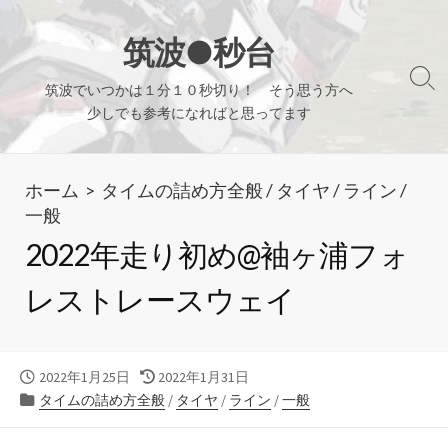
コ
ン
筑波●秒台
テ
検
筑波でいつかは１分１０秒切り！ そう思う方へ
ン
索
少しでも参考になればと思ってます
ツ
切
り
へ
替
ホーム
>
タイムの詰め方全般
/
タイヤ
/
ライン
/
ス
え
一般
キ
2022年走り初め@袖ヶ浦フォ
ッ
プ
レストレースウェイ
公
最
2022年1月25日
2022年1月31日
開
カ
終
タイムの詰め方全般
/
タイヤ
/
ライン
/
一般
日
テ
更
ゴ
新