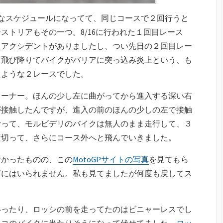
則的なスケジュールになってて、同じコースで２回行うと
ストリアもその一つ。8/16に行われた１回目レース
うアクシデントがありましたし、つい先日の２回目レー
ら飛び降りてバイクがバリアに突っ込み炎上という、も
たような２レースでした。
コーナー。ほんの少し左に曲がってから進入する深い右
が接触したんですが、進入の前のほんの少しの左で接触
滑って、モルビデリのバイクは無人のまま走行して、３
横切って、さらにコース外へと飛んでいきました。
なかったものの、この
MotoGPサイトの写真
を見てもら
ずにはいられません。私も見てましたが何度も戻してス
いったり、ロッシの前を走ってたのはビニャーレスでし
ルコのバイクに当たりそうになって伏せてました。
ロッ