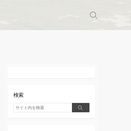
検
索
切
り
替
え
検索
検
検
索
索