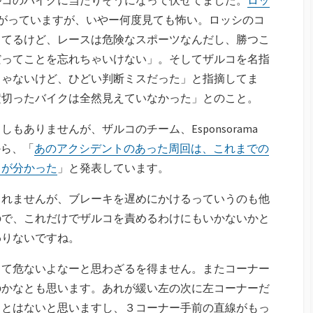
がっていますが、いやー何度見ても怖い。ロッシのコ
ってるけど、レースは危険なスポーツなんだし、勝つこ
だってことを忘れちゃいけない」。そしてザルコを名指
じゃないけど、ひどい判断ミスだった」と指摘してま
横切ったバイクは全然見えていなかった」とのこと。
ありませんが、ザルコのチーム、Esponsorama
から、「
あのアクシデントのあった周回は、これまでの
とが分かった
」と発表しています。
しれませんが、ブレーキを遅めにかけるっていうのも他
ので、これだけでザルコを責めるわけにもいかないかと
わりないですね。
って危ないよなーと思わざるを得ません。またコーナー
のかなとも思います。あれが緩い左の次に左コーナーだ
ことはないと思いますし、３コーナー手前の直線がもっ