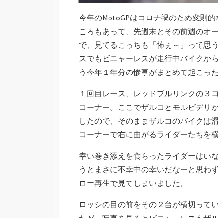
今年のMotoGPはコロナ禍のため変
ころもあって、先週末とその前週のオー
で、見てるこっちも「怖ぇ～」って思
スでもビニャーレスが走行中バイクか
う今年１年分の惨事がまとめて起こっ
１回目レース、レッドブルリンクの３
コーナー。ここでザルコとモルビデリ
したので、そのままザルコのバイクは
コーナーで右に曲がるライダーたちを
幸い巻き添えを食らったライダーはい
うとまさに不幸中の幸いだなーと思わ
ロー再生で見てしまいました。
ロッシの目の前をその２台が横切って
たが、写真を見るとビニャーレスもザ