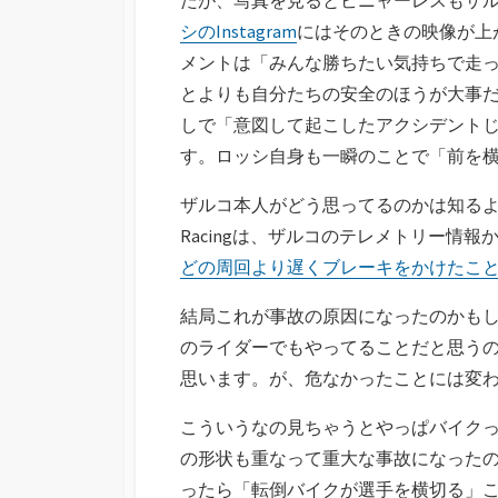
シのInstagram
にはそのときの映像が上
メントは「みんな勝ちたい気持ちで走
とよりも自分たちの安全のほうが大事
しで「意図して起こしたアクシデント
す。ロッシ自身も一瞬のことで「前を
ザルコ本人がどう思ってるのかは知るよしも
Racingは、ザルコのテレメトリー情報
どの周回より遅くブレーキをかけたこ
結局これが事故の原因になったのかも
のライダーでもやってることだと思う
思います。が、危なかったことには変
こういうなの見ちゃうとやっぱバイク
の形状も重なって重大な事故になった
ったら「転倒バイクが選手を横切る」