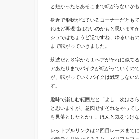
と短かったらあそこまで転がらないか
身近で形状が似ているコーナーだともて
れほど再現性はないのかもと思いますが
シュではちょうど逆ですね、ゆるい右
まで転がっていきました。
筑波だとＳ字から１ヘアがそれに似て
アあたりまでバイクが転がっていくの
が、転がっていくバイクは減速しない
す。
趣味で楽しむ範囲だと「よし、次はさ
と思いますが、意図せずそれをやって
を見落としたとか）、ほんと気をつけ
レッドブルリンクは２回目レースまで
の映像を見比べてみると、バリアとフ