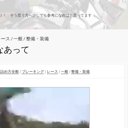
り！ そう思う方へ少しでも参考になればと思ってます
レース
/
一般
/
整備・装備
なあって
の詰め方全般
/
ブレーキング
/
レース
/
一般
/
整備・装備