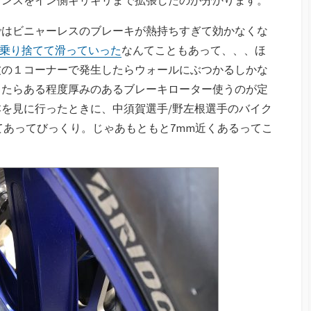
ではビニャーレスのブレーキが熱持ちすぎて効かなくな
クを乗り捨てて滑っていった
なんてこともあって、、、ほ
波の１コーナーで発生したらウォールにぶつかるしかな
ったらある程度厚みのあるブレーキローター使うのが定
を見に行ったときに、中須賀選手/野左根選手のバイク
て書いてあってびっくり。じゃあもともと7mm近くあるってこ