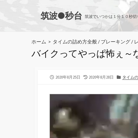
コ
ン
筑波●秒台
筑波でいつかは１分１０秒切
テ
ン
ツ
ホーム
>
タイムの詰め方全般
/
ブレーキング
/
へ
バイクってやっぱ怖ぇ～
ス
キ
ッ
プ
公
最
カ
2020年8月25日
2020年8月28日
タイム
開
終
テ
日
更
ゴ
新
リ
日
ー