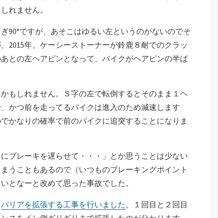
もしれません。
ぎ90°ですが、あそこはゆるい左というのがないのでそ
、2015年、ケーシーストーナーが鈴鹿８耐でのクラッ
のあとの左ヘアピンとなって、バイクがヘアピンの半ば
るかもしれません。Ｓ字の左で転倒するとそのまま１ヘ
で、かつ前を走ってるバイクは進入のため減速します
のでかなりの確率で前のバイクに追突することになりま
らにブレーキを遅らせて・・・」とか思うことは少ない
しまうこともあるので（いつものブレーキングポイント
ないとなーと改めて思った事故でした。
に
バリアを拡張する工事を行いました
。１回目と２回目
ェンスをイン側ギリギリまで拡張したのが分かります。