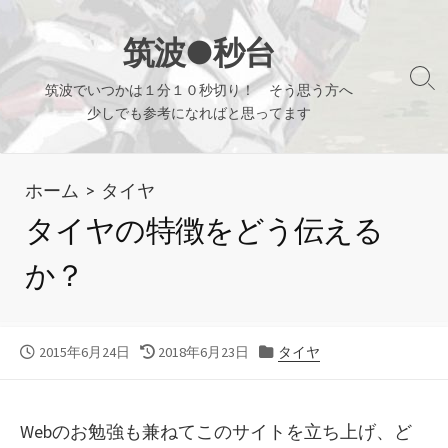
コ
ン
筑波●秒台
テ
検
筑波でいつかは１分１０秒切り！ そう思う方へ
ン
索
少しでも参考になればと思ってます
ツ
切
り
へ
替
ホーム
>
タイヤ
ス
え
キ
タイヤの特徴をどう伝える
ッ
か？
プ
公
最
カ
2015年6月24日
2018年6月23日
タイヤ
開
終
テ
日
更
ゴ
新
リ
Webのお勉強も兼ねてこのサイトを立ち上げ、ど
日
ー