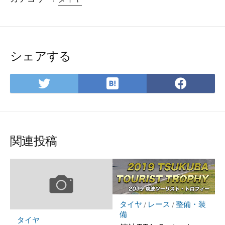
シェアする
は
Twitter
Face
て
で
で
な
シ
シ
ブ
ェ
ェ
ッ
ア
ア
関連投稿
ク
マ
ー
ク
に
保
タイヤ
/
レース
/
整備・装
存
備
タイヤ