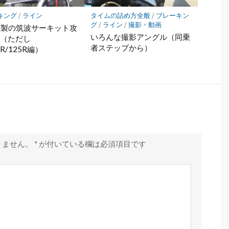
キング
/
ライン
タイムの詰め方全般
/
ブレーキン
グ
/
ライン
/
撮影・動画
謹製の筑波サーキット攻
いろんな撮影アングル（同乗
 （ただし
者ステップから）
0R/125R編）
りません。
*
が付いている欄は必須項目です