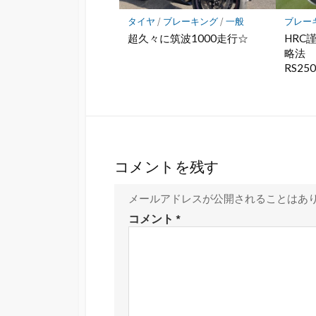
タイヤ
/
ブレーキング
/
一般
ブレー
超久々に筑波1000走行☆
HRC
略法
RS25
コメントを残す
メールアドレスが公開されることはあ
コメント
*