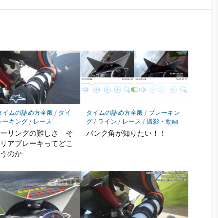
な
シ
ブ
ェ
ッ
ア
ク
マ
ー
ク
に
保
存
タイムの詰め方全般
/
タイ
タイムの詰め方全般
/
ブレーキン
レーキング
/
レース
グ
/
ライン
/
レース
/
撮影・動画
ナーリングの難しさ そ
バンク角が知りたい！！
 リアブレーキってどこ
使うのか