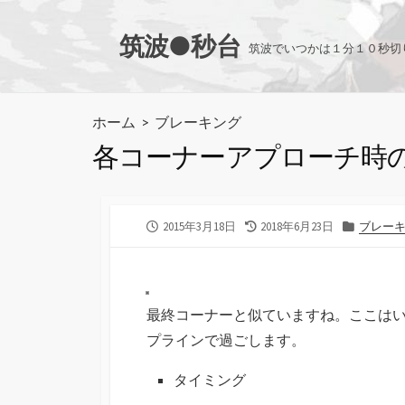
コ
ン
筑波●秒台
筑波でいつかは１分１０秒切
テ
ン
ツ
ホーム
>
ブレーキング
へ
各コーナーアプローチ時
ス
キ
ッ
プ
公
最
カ
2015年3月18日
2018年6月23日
ブレー
開
終
テ
日
更
ゴ
新
リ
日
ー
最終コーナーと似ていますね。ここは
プラインで過ごします。
タイミング