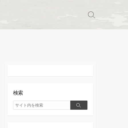
検
索
切
り
替
え
検索
検
検
索
索