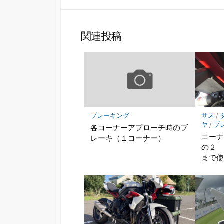
シ
ェ
ア
関連投稿
ブレーキング
サス
/
ヤ
/
ブ
各コーナーアプローチ時のブ
コー
レーキ（１コーナー）
の２
まで