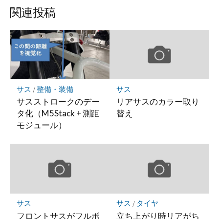
ッ
ア
ア
関連投稿
ク
マ
ー
ク
に
保
存
サス
/
整備・装備
サス
サスストロークのデー
リアサスのカラー取り
タ化（M5Stack + 測距
替え
モジュール）
サス
サス
/
タイヤ
フロントサスがフルボ
立ち上がり時リアがち