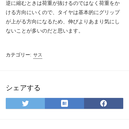
逆に縮むときは荷重が抜けるのではなく荷重をか
ける方向にいくので、タイヤは基本的にグリップ
が上がる方向になるため、伸びよりあまり気にし
ないことが多いのだと思います。
カテゴリー:
サス
シェアする
は
Twitter
Face
て
で
で
な
シ
シ
ブ
ェ
ェ