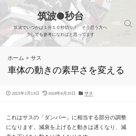
コ
ン
筑波●秒台
テ
検
筑波でいつかは１分１０秒切り！ そう思う方へ
ン
索
少しでも参考になればと思ってます
ツ
切
り
へ
替
ホーム
>
サス
ス
え
キ
車体の動きの素早さを変える
ッ
プ
公
最
カ
2015年2月13日
2018年6月25日
サス
開
終
テ
日
更
ゴ
新
リ
これはサスの「ダンパー」に相当する部分の調整
日
ー
になります。減衰を上げると動きは遅くなり、減