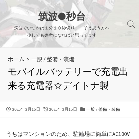
コ
ン
筑波●秒台
テ
検
筑波でいつかは１分１０秒切り！ そう思う方へ
ン
索
少しでも参考になればと思ってます
ツ
切
り
へ
替
ホーム
>
一般
/
整備・装備
ス
え
キ
モバイルバッテリーで充電出
ッ
来る充電器☆デイトナ製
プ
公
最
カ
2025年3月15日
2025年3月15日
一般
/
整備・装備
開
終
テ
日
更
ゴ
新
リ
うちはマンションのため、駐輪場に簡単にAC100V
日
ー