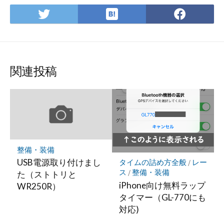
は
Twitter
Face
て
で
で
な
シ
シ
ブ
ェ
ェ
ッ
ア
ア
関連投稿
ク
マ
ー
ク
に
保
存
整備・装備
USB電源取り付けまし
タイムの詰め方全般
/
レー
ス
/
整備・装備
た（ストトリと
iPhone向け無料ラップ
WR250R）
タイマー（GL-770にも
対応)