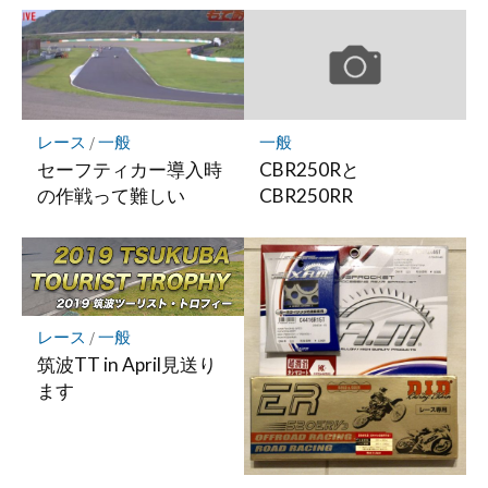
レース
/
一般
一般
セーフティカー導入時
CBR250Rと
の作戦って難しい
CBR250RR
レース
/
一般
筑波TT in April見送り
ます