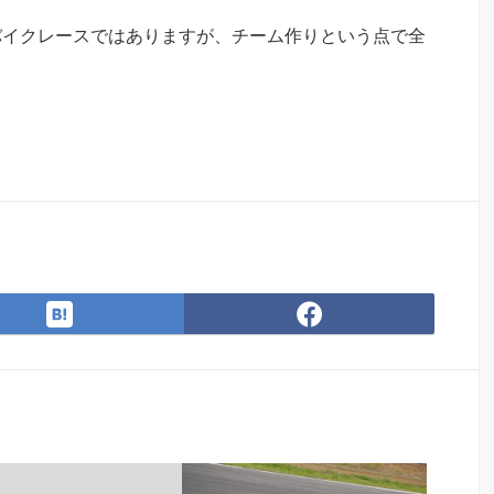
バイクレースではありますが、チーム作りという点で全
は
Facebook
て
で
な
シ
ブ
ェ
ッ
ア
ク
マ