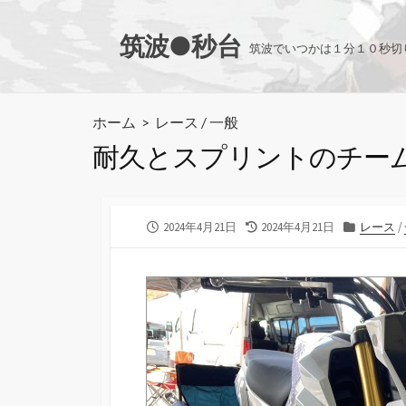
コ
ン
筑波●秒台
筑波でいつかは１分１０秒切
テ
ン
ツ
ホーム
>
レース
/
一般
へ
耐久とスプリントのチー
ス
キ
ッ
プ
公
最
カ
2024年4月21日
2024年4月21日
レース
/
開
終
テ
日
更
ゴ
新
リ
日
ー