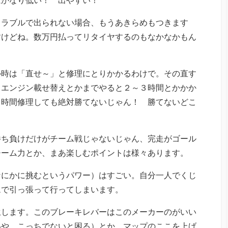
トラブルで出られない場合、もうあきらめもつきます
すけどね。数万円払ってリタイヤするのもなかなかもん
ル時は「直せ～」と修理にとりかかるわけで。その直す
、エンジン載せ替えとかまでやると２～３時間とかかか
３時間修理しても絶対勝てないじゃん！ 勝てないどこ
勝ち負けだけがチーム戦じゃないじゃん、完走がゴール
チーム力とか、まあ楽しむポイントは様々あります。
なにかに挑むというパワー）はすごい。自分一人でくじ
ムで引っ張って行ってしまいます。
生します。このブレーキレバーはこのメーカーのがいい
いや、こっちでないと困る）とか、マップのここを上げ