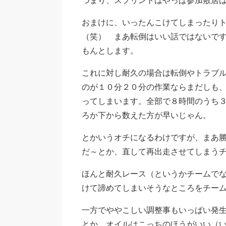
おまけに、いったんこけてしまったり
（笑） まあ転倒はいい話ではないで
もんとします。
これに対し耐久の場合は転倒やトラブ
のが１０分２０分の作業ならまだしも
ってしまいます。全部で８時間のうち
ろか下から数えた方が早いじゃん。
とかいうオチになるわけですが、まあ
だ～とか、直して再出走させてしまう
ほんと耐久レース（というかチームで
けて諦めてしまいそうなところをチー
一方でややこしい調整事もいっぱい発
とか、オイルはこっちのほうがいい（