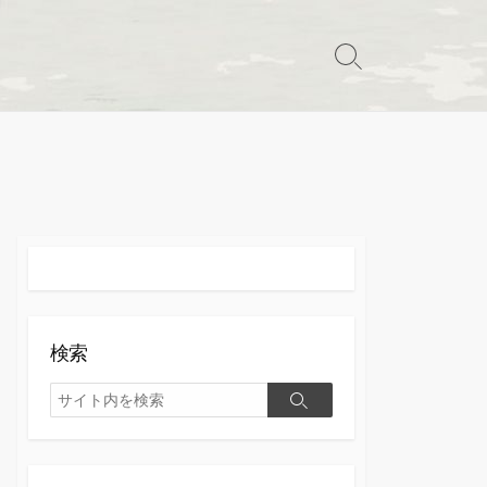
検
索
切
り
替
え
検索
検
検
索
索