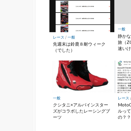
一般
静か
レース
/
一般
旅（ZO
先週末は鈴鹿８耐ウィーク
速い
（でした）
一般
レース
クシタニ×アルパインスター
Moto
ズがコラボしたレーシングブ
ルっ
ーツ
の？