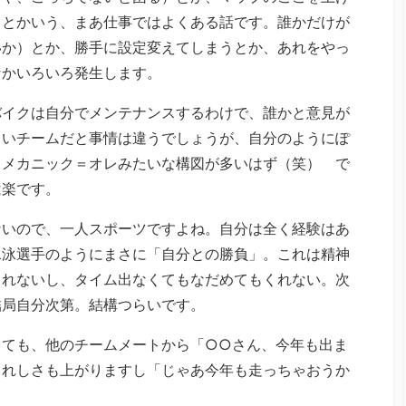
）とかいう、まあ仕事ではよくある話です。誰かだけが
いか）とか、勝手に設定変えてしまうとか、あれをやっ
なかいろいろ発生します。
バイクは自分でメンテナンスするわけで、誰かと意見が
きいチームだと事情は違うでしょうが、自分のようにぽ
＝メカニック＝オレみたいな構図が多いはず（笑） で
は楽です。
ないので、一人スポーツですよね。自分は全く経験はあ
水泳選手のようにまさに「自分との勝負」。これは精神
くれないし、タイム出なくてもなだめてもくれない。次
結局自分次第。結構つらいです。
しても、他のチームメートから「○○さん、今年も出ま
うれしさも上がりますし「じゃあ今年も走っちゃおうか