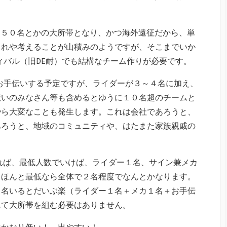
も５０名とかの大所帯となり、かつ海外遠征だから、単
これや考えることが山積みのようですが、そこまでいか
ティバル（旧DE耐）でも結構なチーム作りが必要です。
かお手伝いする予定ですが、ライダーが３～４名に加え、
伝いのみなさん等も含めるとゆうに１０名超のチームと
やら大変なことも発生します。これは会社であろうと、
あろうと、地域のコミュニティや、はたまた家族親戚の
れば、最低人数でいけば、ライダー１名、サイン兼メカ
、ほんと最低なら全体で２名程度でなんとかなります。
３名いるとだいぶ楽（ライダー１名＋メカ１名＋お手伝
んて大所帯を組む必要はありません。
はかなり低い！ 出やすい！