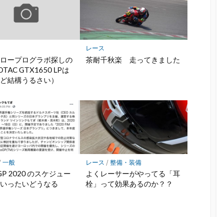
ー
ク
に
保
存
レース
なロープログラボ探しの
茶耐千秋楽 走ってきました
TAC GTX1650 LPは
けど結構うるさい）
/
一般
レース
/
整備・装備
GP 2020 のスケジュー
よくレーサーがやってる「耳
ていったいどうなる
栓」って効果あるのか？？
？