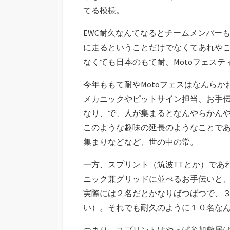
てる模様。
EWC耐久なんてなるとチームメンバー
に走るということだけでなくてあれや
なくても日本のもて耐、Motoフェス
今年ももて耐やMotoフェスはなんら
メカニックやピットサイン担当、お手
なり、で、人が集まるとなんやらかん
このような趣味の延長のようなことで
集まりなどなど、世の中の常。
一方、スプリント（筑波TTとか）であ
ニック兼グリッドに並べるお手伝いと
実際には２名だとかなりばつばつで、
い）。それでも耐久のように１０名な
つまり、スプリントはやっぱ参加敷居