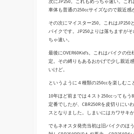
次にJP250。これもめっちゃ速い。こ
車体も普通の250ccサイズなので親近
その次にマイスター250。これはJP2
バイクです。JP250よりは落ちます
ちゃ速い。
最後にOVER60Kid’s。これはバイ
定。その縛りもあるおかげで少し親近
いけど。
というように４種類の250ccを楽しむ
10年ほど前までは４スト250ccっても
定番でしたが、CBR250Rを皮切りにい
スとなりました。しまいにはカワサキから
でもネオスタ発売当初は旧バイクのほう
対しCBR250RRでも41馬力。CBR2