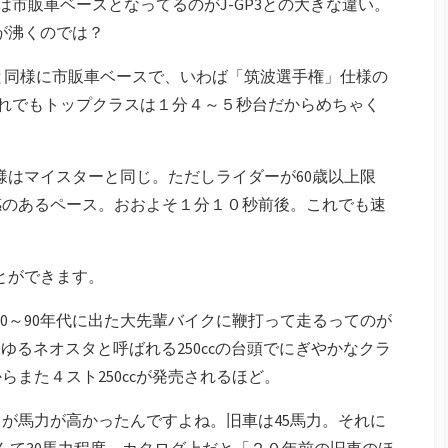
れは市販車ベースとなってるのがJ-GP3との大きな違い。
感が沸くのでは？
50と同様に市販車ベースで、いわば「筑波選手権」仕様の
がそれでもトップクラスは１分４～５秒台だからめちゃく
クの仕様はマイスターと同じ。ただしライダーが60歳以上限
感のあるペース。おおよそ１分１０秒前後。これでも速
ことができます。
う80～90年代に出た大先輩バイクに鞭打って走るってのが
わゆるネオスタと呼ばれる250ccの台頭でにぎやかなクラ
また４スト250ccが発売されるほど。
が馬力が高かったんですよね。旧車は45馬力。それに
50Rなんて30馬力程度。カタログ上だと「２０年前の旧車のほ