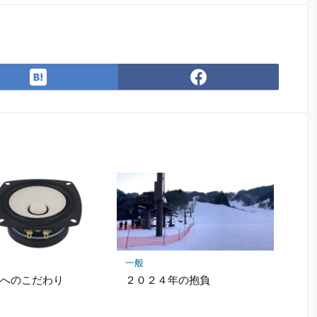
は
Facebook
て
で
な
シ
ブ
ェ
ッ
ア
ク
マ
ー
ク
に
保
存
一般
」へのこだわり
２０２４年の抱負