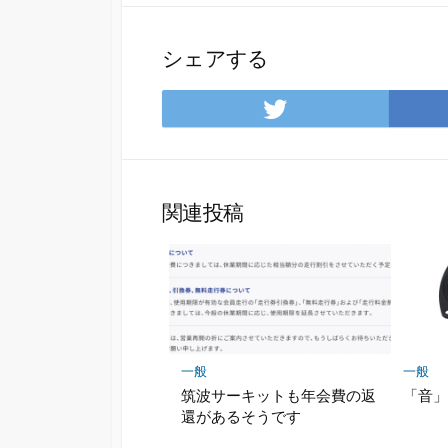
シェアする
Twitter
で
シ
ェ
ア
関連投稿
一般
一般
筑波サーキットも年会費の返
「音
還があるそうです