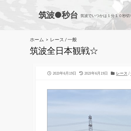
コ
ン
筑波●秒台
筑波でいつかは１分１０秒切
テ
ン
ツ
ホーム
>
レース
/
一般
へ
筑波全日本観戦☆
ス
キ
ッ
プ
公
最
カ
2023年6月19日
2023年6月19日
レース
/
開
終
テ
日
更
ゴ
新
リ
日
ー