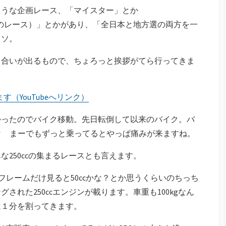
ような企画レース、「マイスター」とか
以上限定のレース）」とかがあり、「全日本と地方選の両方を一
ミソ。
り合いが出るもので、ちょろっと挨拶がてら行ってきま
す（YouTubeへリンク）
かったのでバイク移動。先日転倒して以来のバイク。バ
☆ まーでもずっと乗ってるとやっぱ痛みが来ますね。
250ccの集まるレースとも言えます。
。フレームだけ見ると50ccかな？とか思うくらいのちっち
れた250ccエンジンが載ります。車重も100kgなん
は１分を割ってきます。