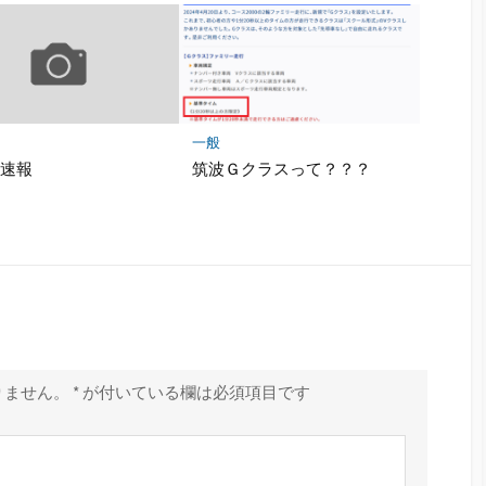
一般
戦速報
筑波Ｇクラスって？？？
りません。
*
が付いている欄は必須項目です