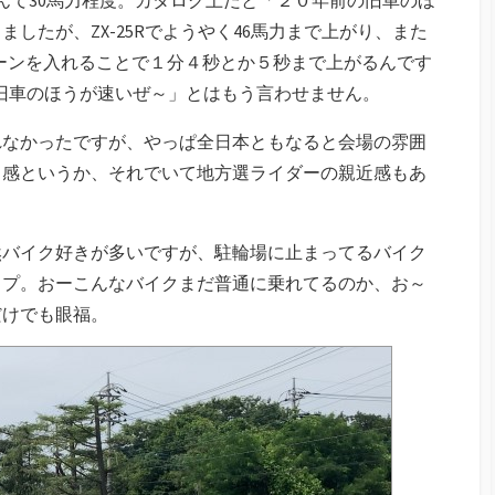
したが、ZX-25Rでようやく46馬力まで上がり、また
たチューンを入れることで１分４秒とか５秒まで上がるんです
「旧車のほうが速いぜ～」とはもう言わせません。
れなかったですが、やっぱ全日本ともなると会場の雰囲
リ感というか、それでいて地方選ライダーの親近感もあ
然バイク好きが多いですが、駐輪場に止まってるバイク
ップ。おーこんなバイクまだ普通に乗れてるのか、お～
だけでも眼福。