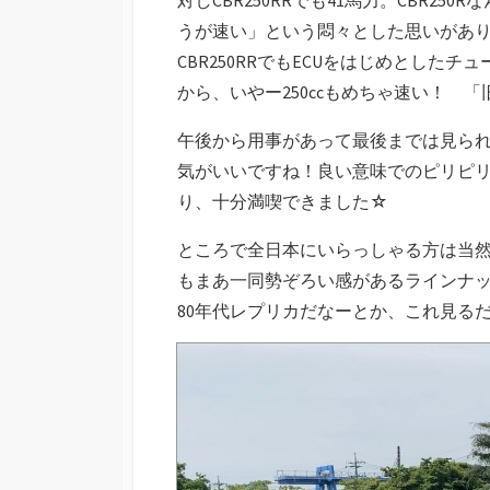
うが速い」という悶々とした思いがありま
CBR250RRでもECUをはじめとし
から、いやー250ccもめちゃ速い！ 
午後から用事があって最後までは見ら
気がいいですね！良い意味でのピリピ
り、十分満喫できました☆
ところで全日本にいらっしゃる方は当
もまあ一同勢ぞろい感があるラインナ
80年代レプリカだなーとか、これ見る