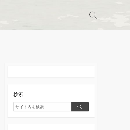
検
索
切
り
替
え
検索
検
検
索
索