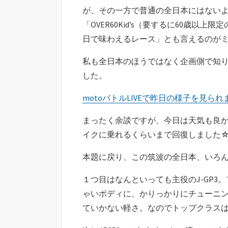
が、その一方で普通の全日本にはない
「OVER60Kid’s（要するに60歳
日で味わえるレース」とも言えるのが
私も全日本のほうではなく企画側で知
した。
motoバトルLIVEで昨日の様子を見られま
まったく余談ですが、今日は天気も良
イクに乗れるくらいまで回復しました
本題に戻り、この筑波の全日本、いろんな
１つ目はなんといっても主役のJ-GP3
ゃいボディに、かりっかりにチューニングさ
ていかない軽さ。なのでトップクラス