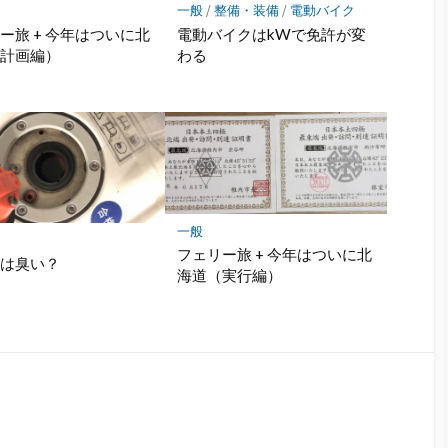
存
一般
/
整備・装備
/
電動バイク
ー旅 + 今年はついに北
電動バイクはkWで免許が変
（計画編）
わる
一般
フェリー旅 + 今年はついに北
クは臭い？
海道（実行編）