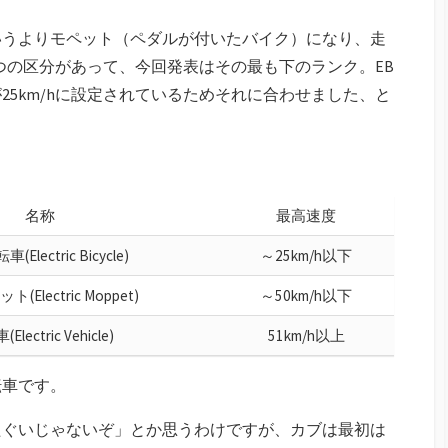
いうよりモペット（ペダルが付いたバイク）になり、走
３つの区分があって、今回発表はその最も下のランク。EB
5km/hに設定されているためそれに合わせました、と
名称
最高速度
Electric Bicycle)
～25km/h以下
(Electric Moppet)
～50km/h以下
Electric Vehicle)
51km/h以上
転車です。
たぐいじゃないぞ」とか思うわけですが、カブは最初は