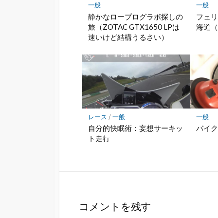
一般
一般
静かなロープログラボ探しの
フェリ
旅（ZOTAC GTX1650 LPは
海道
速いけど結構うるさい）
レース
/
一般
一般
自分的快眠術：妄想サーキッ
バイ
ト走行
コメントを残す