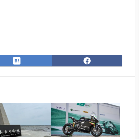
は
Facebook
て
で
な
シ
ブ
ェ
ッ
ア
ク
マ
ー
ク
に
保