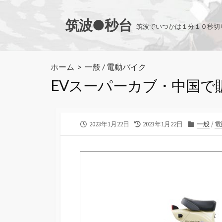
コ
ン
筑波●秒台
筑波でいつかは１分１０秒切
テ
ン
ツ
ホーム
>
一般
/
電動バイク
へ
EVスーパーカブ・中国で
ス
キ
ッ
プ
公
最
カ
2023年1月22日
2023年1月22日
一般
/
電
開
終
テ
日
更
ゴ
新
リ
日
ー