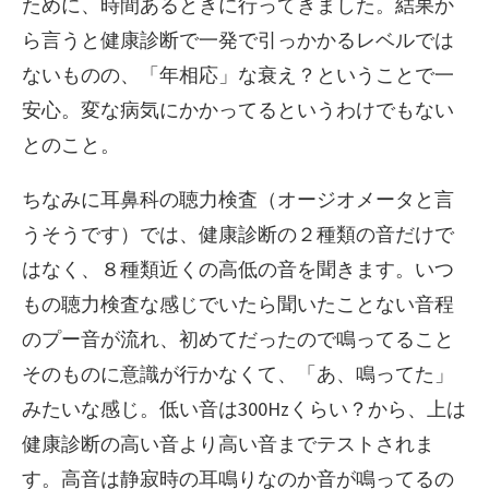
ために、時間あるときに行ってきました。結果か
ら言うと健康診断で一発で引っかかるレベルでは
ないものの、「年相応」な衰え？ということで一
安心。変な病気にかかってるというわけでもない
とのこと。
ちなみに耳鼻科の聴力検査（オージオメータと言
うそうです）では、健康診断の２種類の音だけで
はなく、８種類近くの高低の音を聞きます。いつ
もの聴力検査な感じでいたら聞いたことない音程
のプー音が流れ、初めてだったので鳴ってること
そのものに意識が行かなくて、「あ、鳴ってた」
みたいな感じ。低い音は300Hzくらい？から、上は
健康診断の高い音より高い音までテストされま
す。高音は静寂時の耳鳴りなのか音が鳴ってるの