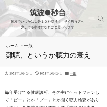
コ
ン
筑波●秒台
テ
検
筑波でいつかは１分１０秒切り！ そう思う方へ
ン
索
少しでも参考になればと思ってます
ツ
切
り
へ
替
ホーム
>
一般
ス
え
キ
難聴、というか聴力の衰え
ッ
プ
公
最
カ
2022年10月24日
2022年10月24日
一般
開
終
テ
日
更
ゴ
新
リ
毎年受けてる健康診断、その中にヘッドフォンし
日
ー
て「ピー」とか「プー」とか聞く聴力検査があり