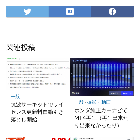
は
Twitter
Face
て
で
で
な
シ
シ
ブ
ェ
ェ
ッ
ア
ア
関連投稿
ク
マ
ー
ク
に
保
存
一般
一般
/
撮影・動画
筑波サーキットでライ
ホンダ純正カーナビで
センス更新料自動引き
MP4再生（再生出来た
落とし開始
り出来なかったり）