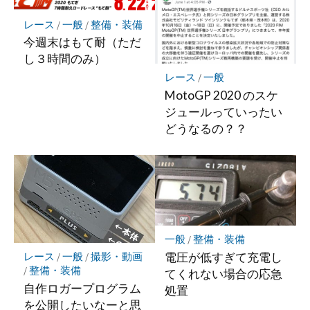
レース
/
一般
/
整備・装備
今週末はもて耐（ただ
し３時間のみ）
レース
/
一般
MotoGP 2020 のスケ
ジュールっていったい
どうなるの？？
一般
/
整備・装備
電圧が低すぎて充電し
レース
/
一般
/
撮影・動画
/
整備・装備
てくれない場合の応急
自作ロガープログラム
処置
を公開したいなーと思