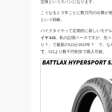
交換というスパンになります。
こうなると３年ごとに数万円の出費が
という戦略。
バイクタイヤって定期的に新しいモデ
イヤ S22
。私の記憶ベースですが、先々代のS
り？、で最新のS22が2019年？ で、な
て
、S22より数千円割安で購入可能。