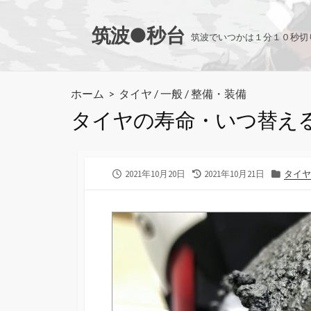
コ
ン
筑波●秒台
筑波でいつかは１分１０秒切
テ
ン
ツ
ホーム
>
タイヤ
/
一般
/
整備・装備
へ
タイヤの寿命・いつ替え
ス
キ
ッ
プ
公
最
カ
2021年10月20日
2021年10月21日
タイヤ
開
終
テ
日
更
ゴ
新
リ
日
ー