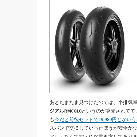
あとたまたま見つけたのでは、小排気
ジアルRMC810
というのが発売されてて、
も
今だと前後セットで19,980円とかい
スパンで交換していったほうが安全か
アル」なんて控えめな書き方してあり