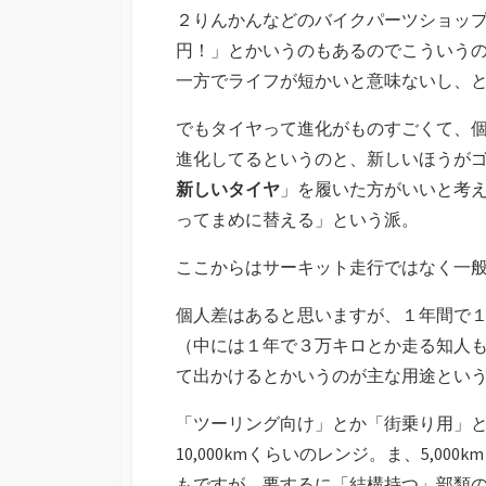
２りんかんなどのバイクパーツショップへ
円！」とかいうのもあるのでこういう
一方でライフが短かいと意味ないし、
でもタイヤって進化がものすごくて、
進化してるというのと、新しいほうが
新しいタイヤ
」を履いた方がいいと考
ってまめに替える」という派。
ここからはサーキット走行ではなく一
個人差はあると思いますが、１年間で
（中には１年で３万キロとか走る知人
て出かけるとかいうのが主な用途とい
「ツーリング向け」とか「街乗り用」とか
10,000kmくらいのレンジ。ま、5,00
もですが、要するに「結構持つ」部類