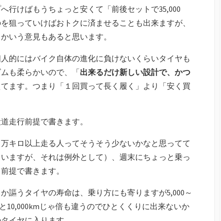
行けばもうちょっと安くて「前後セットで35,000
のを狙っていけばおトクに済ませることも出来ますが、
とかいう意見もあると思います。
個人的にはバイク自体の進化に負けないくらいタイヤも
ゴムも柔らかいので、「
出来るだけ新しい設計で、かつ
えてます。つまり「１回買って長く履く」より「安く買
般道走行前提で書きます。
１万キロ以上走る人ってそうそう少ないかなと思ってて
もいますが、それは例外として）、週末にちょっと乗っ
う前提で書きます。
謳うタイヤの寿命は、乗り方にも寄りますが5,000～
0kmと10,000kmじゃ倍も違うのでひとくくりに出来ないか
のタイヤに入ります。