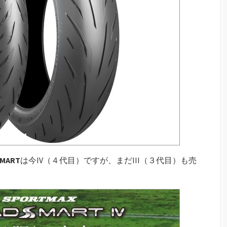
MART
は今IV（４代目）ですが、まだIII（３代目）も売