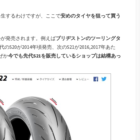
発生するわけですが、ここで
安めのタイヤを狙って買う
ルが発売されます。例えば
ブリヂストンのツーリングタ
20が2014年頃発売、次のS21が2016,2017年あた
ぜか
今でも先代S21を販売しているショップは結構あっ