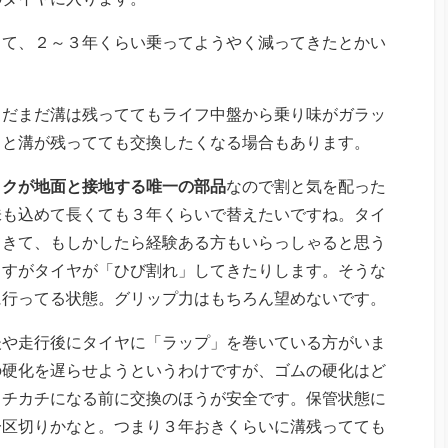
くて、２～３年くらい乗ってようやく減ってきたとかい
まだまだ溝は残っててもライフ中盤から乗り味がガラッ
ると溝が残ってても交換したくなる場合もあります。
イクが地面と接地する唯一の部品
なので割と気を配った
味も込めて長くても３年くらいで替えたいですね。タイ
てきて、もしかしたら経験ある方もいらっしゃると思う
ますがタイヤが「ひび割れ」してきたりします。そうな
に行ってる状態。グリップ力はもちろん望めないです。
後や走行後にタイヤに「ラップ」を巻いている方がいま
の硬化を遅らせようというわけですが、ゴムの硬化はど
カチカチになる前に交換のほうが安全です。保管状態に
一区切りかなと。つまり３年おきくらいに溝残ってても