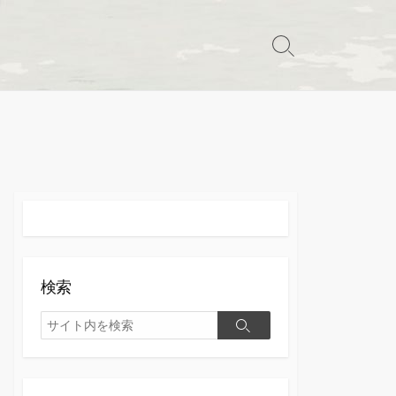
検
索
切
り
替
え
検索
検
検
索
索