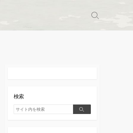
検
索
切
り
替
え
検索
検
検
索
索