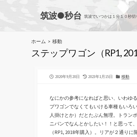
コ
ン
筑波●秒台
筑波でいつかは１分１０秒切
テ
ン
ツ
ホーム
>
移動
へ
ステップワゴン（RP1, 
ス
キ
ッ
プ
公
最
カ
2020年9月20日
2023年1月15日
移動
開
終
テ
日
更
ゴ
新
リ
なにかの参考になればと思い、いわゆ
日
ー
プワゴンでなくてもいける車種もいろ
人掛けとか）だとたぶん無理。トラン
ニバンでなんとかしたい！！と思って
（RP1, 2018年購入）。リアが２通