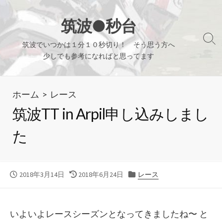
コ
ン
筑波●秒台
テ
検
筑波でいつかは１分１０秒切り！ そう思う方へ
ン
索
少しでも参考になればと思ってます
ツ
切
り
へ
替
ホーム
>
レース
ス
え
キ
筑波TT in Arpil申し込みしまし
ッ
た
プ
公
最
カ
2018年3月14日
2018年6月24日
レース
開
終
テ
日
更
ゴ
新
リ
いよいよレースシーズンとなってきましたね〜 と
日
ー