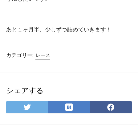
あと１ヶ月半、少しずつ詰めていきます！
カテゴリー:
レース
シェアする
は
Twitter
Face
て
で
で
な
シ
シ
ブ
ェ
ェ
ッ
ア
ア