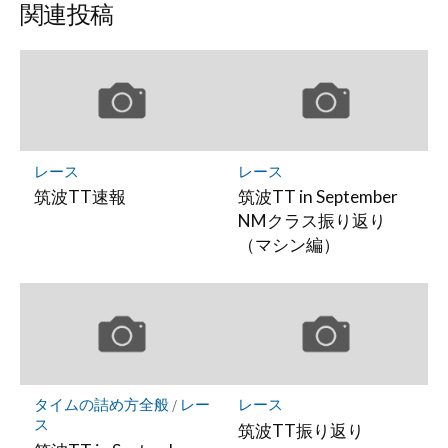
関連投稿
ク
マ
ー
ク
に
保
存
レース
レース
筑波TT速報
筑波TT in September
NMクラス振り返り
（マシン編）
タイムの詰め方全般
/
レー
レース
ス
筑波TT振り返り