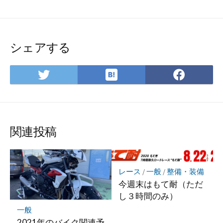
シェアする
は
Twitter
Face
て
で
で
な
シ
シ
ブ
ェ
ェ
ッ
ア
ア
関連投稿
ク
マ
ー
ク
レース
/
一般
/
整備・装備
に
今週末はもて耐（ただ
保
し３時間のみ）
存
一般
2021年のバイク関連予