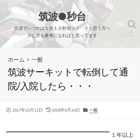
コ
ン
筑波●秒台
テ
検
筑波でいつかは１分１０秒切り！ そう思う方へ
ン
索
少しでも参考になればと思ってます
ツ
切
り
へ
替
ホーム
>
一般
ス
え
キ
筑波サーキットで転倒して通
ッ
院/入院したら・・・
プ
公
最
カ
2017年10月22日
2018年6月24日
一般
開
終
テ
日
更
ゴ
新
リ
１年以上
日
ー